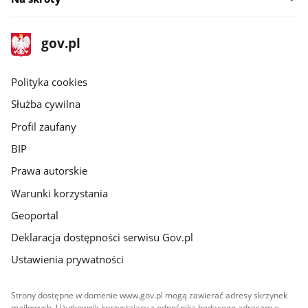
stopka
Strona
gov.pl
gov.pl
główna
gov.pl
Polityka cookies
Służba cywilna
Profil zaufany
BIP
Prawa autorskie
Warunki korzystania
Geoportal
Deklaracja dostępności serwisu Gov.pl
Ustawienia prywatności
Strony dostępne w domenie www.gov.pl mogą zawierać adresy skrzynek
mailowych. Użytkownik korzystający z odnośnika będącego adresem e-