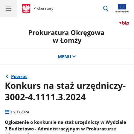
przejdź
gov.pl
Prokuratury
gov.pl
Prokuratury
do
wyszukiwar
Prokuratura Okręgowa
w Łomży
MENU
Powrót
Konkurs na staż urzędniczy-
3002-4.1111.3.2024
15.03.2024
Ogłoszenie o konkursie na staż urzędniczy w Wydziale
7 Budżetowo - Administracyjnym w Prokuraturze