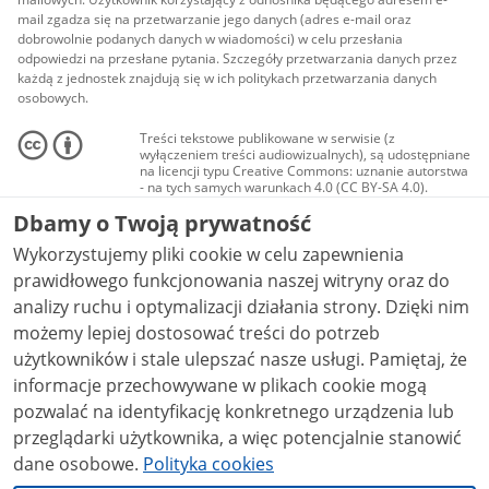
mail zgadza się na przetwarzanie jego danych (adres e-mail oraz
dobrowolnie podanych danych w wiadomości) w celu przesłania
odpowiedzi na przesłane pytania. Szczegóły przetwarzania danych przez
każdą z jednostek znajdują się w ich politykach przetwarzania danych
osobowych.
Treści tekstowe publikowane w serwisie (z
wyłączeniem treści audiowizualnych), są udostępniane
na licencji typu Creative Commons: uznanie autorstwa
- na tych samych warunkach 4.0 (CC BY-SA 4.0).
Materiały audiowizualne, w tym zdjęcia, materiały
Dbamy o Twoją prywatność
audio i wideo, są udostępniane na licencji typu
Creative Commons: uznanie autorstwa użycie
Wykorzystujemy pliki cookie w celu zapewnienia
niekomercyjne - bez utworów zależnych 4.0 (CC BY-
NC-ND 4.0), o ile nie jest to stwierdzone inaczej.
prawidłowego funkcjonowania naszej witryny oraz do
analizy ruchu i optymalizacji działania strony. Dzięki nim
możemy lepiej dostosować treści do potrzeb
użytkowników i stale ulepszać nasze usługi. Pamiętaj, że
informacje przechowywane w plikach cookie mogą
pozwalać na identyfikację konkretnego urządzenia lub
przeglądarki użytkownika, a więc potencjalnie stanowić
dane osobowe.
Polityka cookies