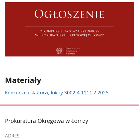
Materiały
Konkurs na staż urzędniczy 3002-4.1111.2.2025
stopka
Prokuratura Okręgowa w Łomży
ADRES