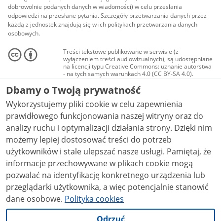
dobrowolnie podanych danych w wiadomości) w celu przesłania
odpowiedzi na przesłane pytania. Szczegóły przetwarzania danych przez
każdą z jednostek znajdują się w ich politykach przetwarzania danych
osobowych.
Treści tekstowe publikowane w serwisie (z
wyłączeniem treści audiowizualnych), są udostępniane
na licencji typu Creative Commons: uznanie autorstwa
- na tych samych warunkach 4.0 (CC BY-SA 4.0).
Materiały audiowizualne, w tym zdjęcia, materiały
Dbamy o Twoją prywatność
audio i wideo, są udostępniane na licencji typu
Creative Commons: uznanie autorstwa użycie
Wykorzystujemy pliki cookie w celu zapewnienia
niekomercyjne - bez utworów zależnych 4.0 (CC BY-
NC-ND 4.0), o ile nie jest to stwierdzone inaczej.
prawidłowego funkcjonowania naszej witryny oraz do
analizy ruchu i optymalizacji działania strony. Dzięki nim
możemy lepiej dostosować treści do potrzeb
użytkowników i stale ulepszać nasze usługi. Pamiętaj, że
informacje przechowywane w plikach cookie mogą
pozwalać na identyfikację konkretnego urządzenia lub
przeglądarki użytkownika, a więc potencjalnie stanowić
dane osobowe.
Polityka cookies
Odrzuć