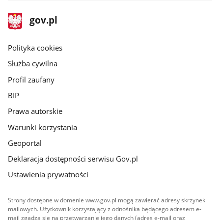
stopka
Strona
gov.pl
gov.pl
główna
gov.pl
Polityka cookies
Służba cywilna
Profil zaufany
BIP
Prawa autorskie
Warunki korzystania
Geoportal
Deklaracja dostępności serwisu Gov.pl
Ustawienia prywatności
Strony dostępne w domenie www.gov.pl mogą zawierać adresy skrzynek
mailowych. Użytkownik korzystający z odnośnika będącego adresem e-
mail zgadza się na przetwarzanie jego danych (adres e-mail oraz