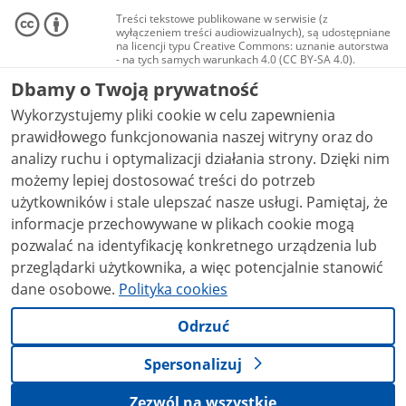
Treści tekstowe publikowane w serwisie (z
wyłączeniem treści audiowizualnych), są udostępniane
na licencji typu Creative Commons: uznanie autorstwa
- na tych samych warunkach 4.0 (CC BY-SA 4.0).
Materiały audiowizualne, w tym zdjęcia, materiały
Dbamy o Twoją prywatność
audio i wideo, są udostępniane na licencji typu
Creative Commons: uznanie autorstwa użycie
Wykorzystujemy pliki cookie w celu zapewnienia
niekomercyjne - bez utworów zależnych 4.0 (CC BY-
NC-ND 4.0), o ile nie jest to stwierdzone inaczej.
prawidłowego funkcjonowania naszej witryny oraz do
analizy ruchu i optymalizacji działania strony. Dzięki nim
możemy lepiej dostosować treści do potrzeb
użytkowników i stale ulepszać nasze usługi. Pamiętaj, że
informacje przechowywane w plikach cookie mogą
pozwalać na identyfikację konkretnego urządzenia lub
przeglądarki użytkownika, a więc potencjalnie stanowić
dane osobowe.
Polityka cookies
Odrzuć
Spersonalizuj
Zezwól na wszystkie