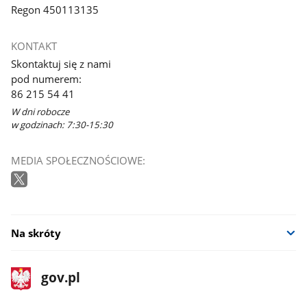
Regon 450113135
KONTAKT
Skontaktuj się z nami
pod numerem:
86 215 54 41
W dni robocze
w godzinach: 7:30-15:30
MEDIA SPOŁECZNOŚCIOWE:
Na skróty
stopka
Strona
gov.pl
gov.pl
główna