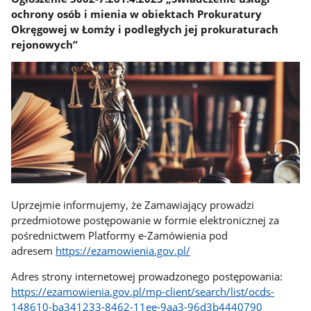
ochrony osób i mienia w obiektach Prokuratury
Okręgowej w Łomży i podległych jej prokuraturach
rejonowych”
Uprzejmie informujemy, że Zamawiający prowadzi
przedmiotowe postępowanie w formie elektronicznej za
pośrednictwem Platformy e-Zamówienia pod
adresem
https://ezamowienia.gov.pl/
Adres strony internetowej prowadzonego postępowania:
https://ezamowienia.gov.pl/mp-client/search/list/ocds-
148610-ba341233-8462-11ee-9aa3-96d3b4440790