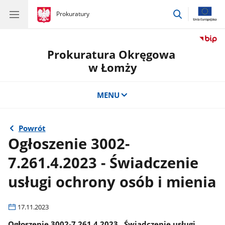
przejdź
gov.pl
Prokuratury
gov.pl
Prokuratury
do
wyszukiwar
Prokuratura Okręgowa
w Łomży
MENU
Powrót
Ogłoszenie 3002-
7.261.4.2023 - Świadczenie
usługi ochrony osób i mienia
17.11.2023
Ogłoszenie 3002-7.261.4.2023 „Świadczenie usługi