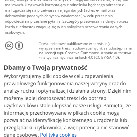
mailowych. Użytkownik korzystający z odnośnika będącego adresem e-
mail zgadza się na przetwarzanie jego danych (adres e-mail oraz
dobrowolnie podanych danych w wiadomości) w celu przesłania
odpowiedzi na przesłane pytania. Szczegóły przetwarzania danych przez
każdą z jednostek znajdują się w ich politykach przetwarzania danych
osobowych.
Treści tekstowe publikowane w serwisie (z
wyłączeniem treści audiowizualnych), są udostępniane
na licencji typu Creative Commons: uznanie autorstwa
- na tych samych warunkach 4.0 (CC BY-SA 4.0).
Materiały audiowizualne, w tym zdjęcia, materiały
Dbamy o Twoją prywatność
audio i wideo, są udostępniane na licencji typu
Creative Commons: uznanie autorstwa użycie
Wykorzystujemy pliki cookie w celu zapewnienia
niekomercyjne - bez utworów zależnych 4.0 (CC BY-
NC-ND 4.0), o ile nie jest to stwierdzone inaczej.
prawidłowego funkcjonowania naszej witryny oraz do
analizy ruchu i optymalizacji działania strony. Dzięki nim
możemy lepiej dostosować treści do potrzeb
użytkowników i stale ulepszać nasze usługi. Pamiętaj, że
informacje przechowywane w plikach cookie mogą
pozwalać na identyfikację konkretnego urządzenia lub
przeglądarki użytkownika, a więc potencjalnie stanowić
dane osobowe.
Polityka cookies