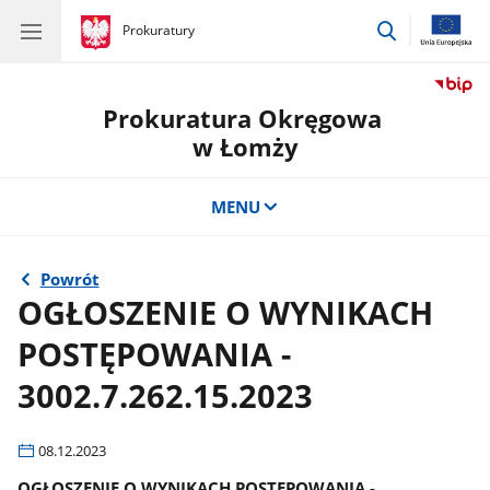
przejdź
gov.pl
Prokuratury
gov.pl
Prokuratury
do
wyszukiwar
Prokuratura Okręgowa
w Łomży
MENU
Powrót
OGŁOSZENIE O WYNIKACH
POSTĘPOWANIA -
3002.7.262.15.2023
08.12.2023
OGŁOSZENIE O WYNIKACH POSTĘPOWANIA -