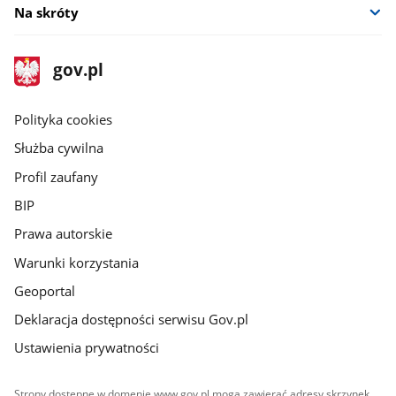
Na skróty
stopka
Strona
gov.pl
gov.pl
główna
gov.pl
Polityka cookies
Służba cywilna
Profil zaufany
BIP
Prawa autorskie
Warunki korzystania
Geoportal
Deklaracja dostępności serwisu Gov.pl
Ustawienia prywatności
Strony dostępne w domenie www.gov.pl mogą zawierać adresy skrzynek