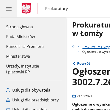
gov.pl
gov.pl
Prokuratury
gov.pl
Prokuratury
Prokurat
gov.pl
Strona główna
w Łomży
Rada Ministrów
Kancelaria Premiera
Prokuratura Okrę
Ogłoszenie o wynik
Ministerstwa
Powrót
Urzędy, instytucje
Ogłosze
i placówki RP
3002.7.2
Usługi dla obywatela
21.10.2021
Usługi dla przedsiębiorcy
Ogłoszenie o wynika
mebli do pomieszcz
Usługi dla urzędnika