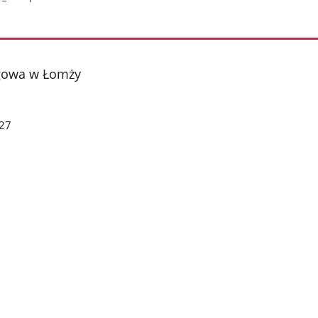
gowa w Łomży
27