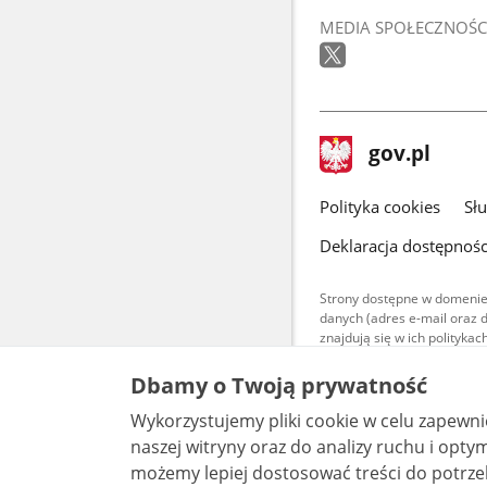
MEDIA SPOŁECZNOŚC
stopka
Strona
gov.pl
gov.pl
główna
gov.pl
Polityka cookies
Sł
Deklaracja dostępnośc
Strony dostępne w domenie
danych (adres e-mail oraz 
znajdują się w ich polityk
Treści teksto
Dbamy o Twoją prywatność
udostępniane
warunkach 4.0
Wykorzystujemy pliki cookie w celu zapewn
są udostępni
bez utworów z
naszej witryny oraz do analizy ruchu i optymalizacj
możemy lepiej dostosować treści do potrzeb