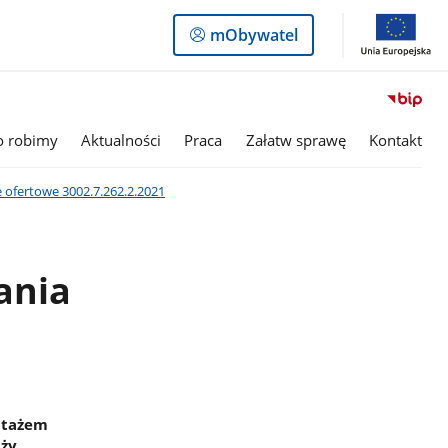
Logowanie
mObywatel
do
panelu
o robimy
Aktualności
Praca
Załatw sprawę
Kontakt
 ofertowe 3002.7.262.2.2021
ania
ntażem
mży