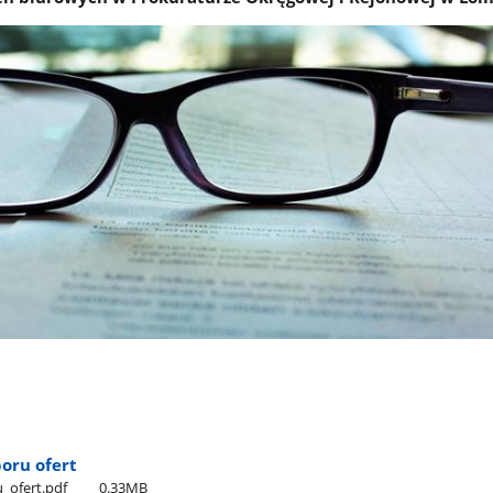
oru ofert
​_ofert.pdf
0.33MB