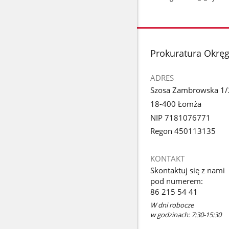
stopka
Prokuratura Okrę
ADRES
Szosa Zambrowska 1/
18-400 Łomża
NIP 7181076771
Regon 450113135
KONTAKT
Skontaktuj się z nami
pod numerem:
86 215 54 41
W dni robocze
w godzinach: 7:30-15:30