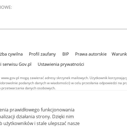
IOWE:
użba cywilna
Profil zaufany
BIP
Prawa autorskie
Warunki
i serwisu Gov.pl
Ustawienia prywatności
 www.gov.pl mogą zawierać adresy skrzynek mailowych. Użytkownik korzystający
dobrowolnie podanych danych w wiadomości) w celu przesłania odpowiedzi na prz
ach przetwarzania danych osobowych.
we publikowane w serwisie (z wyłączeniem treści audiowizualnych), są
 na licencji typu Creative Commons: uznanie autorstwa - na tych samych
 (CC BY-SA 4.0). Materiały audiowizualne, w tym zdjęcia, materiały audio i wideo
ienia prawidłowego funkcjonowania
ane na licencji typu Creative Commons: uznanie autorstwa użycie niekomercyjne 
ależnych 4.0 (CC BY-NC-ND 4.0), o ile nie jest to stwierdzone inaczej.
i działania strony. Dzięki nim
 użytkowników i stale ulepszać nasze