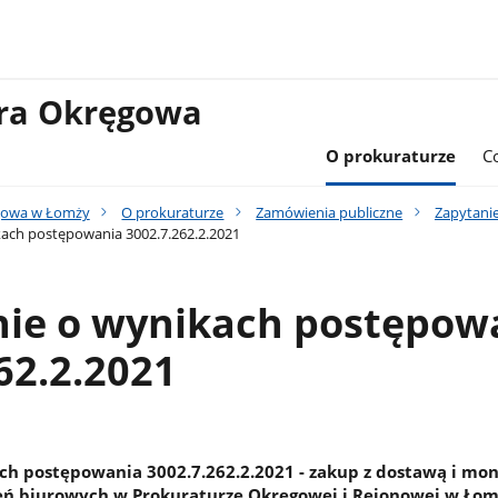
ura Okręgowa
O prokuraturze
C
gowa w Łomży
O prokuraturze
Zamówienia publiczne
Zapytanie
ach postępowania 3002.7.262.2.2021
nie o wynikach postępow
62.2.2021
ch postępowania 3002.7.262.2.2021 - zakup z dostawą i mo
eń biurowych w Prokuraturze Okręgowej i Rejonowej w Ło