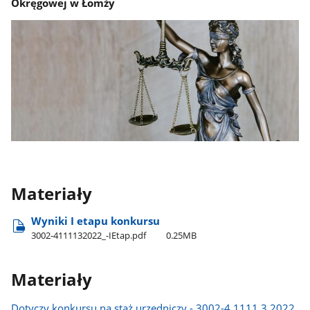
Okręgowej w Łomży
Materiały
Wyniki I etapu konkursu
3002-4111132022​_-IEtap.pdf
0.25MB
Materiały
Dotyczy konkursu na staż urzędniczy - 3002-4.1111.3.2022