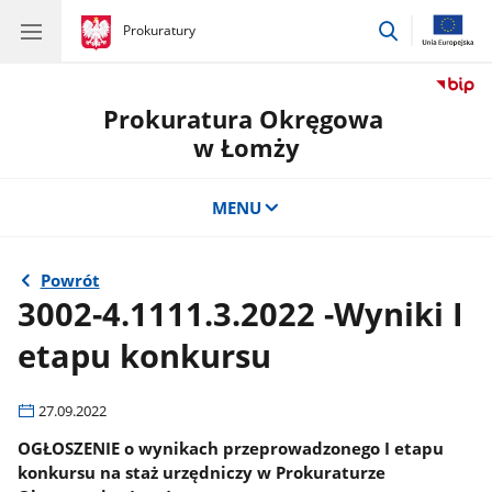
przejdź
gov.pl
Prokuratury
gov.pl
Prokuratury
do
wyszukiwar
Prokuratura Okręgowa
w Łomży
MENU
Powrót
3002-4.1111.3.2022 -Wyniki I
etapu konkursu
27.09.2022
OGŁOSZENIE o wynikach przeprowadzonego I etapu
konkursu na staż urzędniczy w Prokuraturze