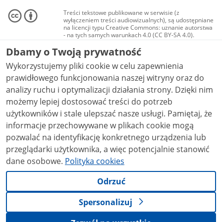
Treści tekstowe publikowane w serwisie (z
wyłączeniem treści audiowizualnych), są udostępniane
na licencji typu Creative Commons: uznanie autorstwa
- na tych samych warunkach 4.0 (CC BY-SA 4.0).
Materiały audiowizualne, w tym zdjęcia, materiały
Dbamy o Twoją prywatność
audio i wideo, są udostępniane na licencji typu
Creative Commons: uznanie autorstwa użycie
Wykorzystujemy pliki cookie w celu zapewnienia
niekomercyjne - bez utworów zależnych 4.0 (CC BY-
NC-ND 4.0), o ile nie jest to stwierdzone inaczej.
prawidłowego funkcjonowania naszej witryny oraz do
analizy ruchu i optymalizacji działania strony. Dzięki nim
możemy lepiej dostosować treści do potrzeb
użytkowników i stale ulepszać nasze usługi. Pamiętaj, że
informacje przechowywane w plikach cookie mogą
pozwalać na identyfikację konkretnego urządzenia lub
przeglądarki użytkownika, a więc potencjalnie stanowić
dane osobowe.
Polityka cookies
Odrzuć
Spersonalizuj