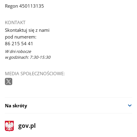
Regon 450113135
KONTAKT
Skontaktuj się z nami
pod numerem:
86 215 54 41
W dni robocze
w godzinach: 7:30-15:30
MEDIA SPOŁECZNOŚCIOWE:
Na skróty
stopka
Strona
gov.pl
gov.pl
główna