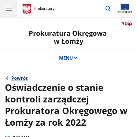
przejdź
gov.pl
Prokuratury
gov.pl
Prokuratury
do
wyszukiwar
Prokuratura Okręgowa
w Łomży
MENU
Powrót
Oświadczenie o stanie
kontroli zarządczej
Prokuratora Okręgowego w
Łomży za rok 2022