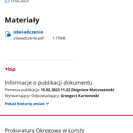
15.02.2023
Materiały
oświadczenie
oświadczenie.pdf
1.17MB
Informacje o publikacji dokumentu
Pierwsza publikacja:
15.02.2023 11:22 Zbigniew Matuszewski
Wytwarzający/ Odpowiadający:
Grzegorz Karwowski
Pokaż historię zmian
stopka
Prokuratura Okręgowa w Łomży