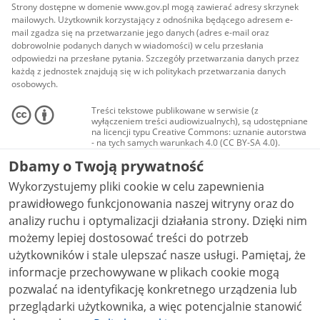
Strony dostępne w domenie www.gov.pl mogą zawierać adresy skrzynek
mailowych. Użytkownik korzystający z odnośnika będącego adresem e-
mail zgadza się na przetwarzanie jego danych (adres e-mail oraz
dobrowolnie podanych danych w wiadomości) w celu przesłania
odpowiedzi na przesłane pytania. Szczegóły przetwarzania danych przez
każdą z jednostek znajdują się w ich politykach przetwarzania danych
osobowych.
Treści tekstowe publikowane w serwisie (z
wyłączeniem treści audiowizualnych), są udostępniane
na licencji typu Creative Commons: uznanie autorstwa
- na tych samych warunkach 4.0 (CC BY-SA 4.0).
Materiały audiowizualne, w tym zdjęcia, materiały
Dbamy o Twoją prywatność
audio i wideo, są udostępniane na licencji typu
Creative Commons: uznanie autorstwa użycie
Wykorzystujemy pliki cookie w celu zapewnienia
niekomercyjne - bez utworów zależnych 4.0 (CC BY-
NC-ND 4.0), o ile nie jest to stwierdzone inaczej.
prawidłowego funkcjonowania naszej witryny oraz do
analizy ruchu i optymalizacji działania strony. Dzięki nim
możemy lepiej dostosować treści do potrzeb
użytkowników i stale ulepszać nasze usługi. Pamiętaj, że
informacje przechowywane w plikach cookie mogą
pozwalać na identyfikację konkretnego urządzenia lub
przeglądarki użytkownika, a więc potencjalnie stanowić