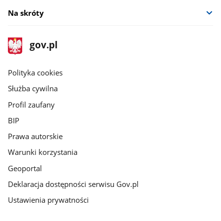
Na skróty
stopka
Strona
gov.pl
gov.pl
główna
gov.pl
Polityka cookies
Służba cywilna
Profil zaufany
BIP
Prawa autorskie
Warunki korzystania
Geoportal
Deklaracja dostępności serwisu Gov.pl
Ustawienia prywatności