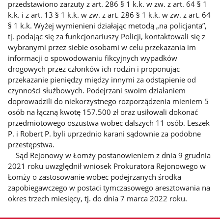
przedstawiono zarzuty z art. 286 § 1 k.k. w zw. z art. 64 § 1
k.k. i z art. 13 § 1 k.k. w zw. z art. 286 § 1 k.k. w zw. z art. 64
§ 1 k.k. Wyżej wymienieni działając metodą „na policjanta”,
tj. podając się za funkcjonariuszy Policji, kontaktowali się z
wybranymi przez siebie osobami w celu przekazania im
informacji o spowodowaniu fikcyjnych wypadków
drogowych przez członków ich rodzin i proponując
przekazanie pieniędzy między innymi za odstąpienie od
czynności służbowych. Podejrzani swoim działaniem
doprowadzili do niekorzystnego rozporządzenia mieniem 5
osób na łączną kwotę 157.500 zł oraz usiłowali dokonać
przedmiotowego oszustwa wobec dalszych 11 osób. Leszek
P. i Robert P. byli uprzednio karani sądownie za podobne
przestępstwa.
Sąd Rejonowy w Łomży postanowieniem z dnia 9 grudnia
2021 roku uwzględnił wniosek Prokuratora Rejonowego w
Łomży o zastosowanie wobec podejrzanych środka
zapobiegawczego w postaci tymczasowego aresztowania na
okres trzech miesięcy, tj. do dnia 7 marca 2022 roku.