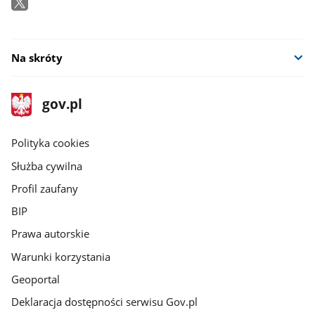
Na skróty
stopka
Strona
gov.pl
gov.pl
główna
gov.pl
Polityka cookies
Służba cywilna
Profil zaufany
BIP
Prawa autorskie
Warunki korzystania
Geoportal
Deklaracja dostępności serwisu Gov.pl