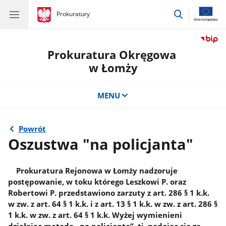
przejdź
gov.pl
Prokuratury
gov.pl
Prokuratury
do
wyszukiwar
Prokuratura Okręgowa
w Łomży
MENU
Powrót
Oszustwa "na policjanta"
Prokuratura Rejonowa w Łomży nadzoruje
postępowanie, w toku którego Leszkowi P. oraz
Robertowi P. przedstawiono zarzuty z art. 286 § 1 k.k.
w zw. z art. 64 § 1 k.k. i z art. 13 § 1 k.k. w zw. z art. 286 §
1 k.k. w zw. z art. 64 § 1 k.k. Wyżej wymienieni
działając metodą „na policjanta”, tj. podając się za