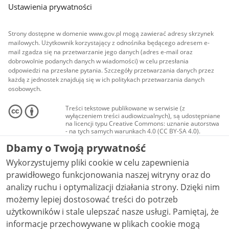
Ustawienia prywatności
Strony dostępne w domenie www.gov.pl mogą zawierać adresy skrzynek
mailowych. Użytkownik korzystający z odnośnika będącego adresem e-
mail zgadza się na przetwarzanie jego danych (adres e-mail oraz
dobrowolnie podanych danych w wiadomości) w celu przesłania
odpowiedzi na przesłane pytania. Szczegóły przetwarzania danych przez
każdą z jednostek znajdują się w ich politykach przetwarzania danych
osobowych.
Treści tekstowe publikowane w serwisie (z
wyłączeniem treści audiowizualnych), są udostępniane
na licencji typu Creative Commons: uznanie autorstwa
- na tych samych warunkach 4.0 (CC BY-SA 4.0).
Materiały audiowizualne, w tym zdjęcia, materiały
Dbamy o Twoją prywatność
audio i wideo, są udostępniane na licencji typu
Creative Commons: uznanie autorstwa użycie
Wykorzystujemy pliki cookie w celu zapewnienia
niekomercyjne - bez utworów zależnych 4.0 (CC BY-
NC-ND 4.0), o ile nie jest to stwierdzone inaczej.
prawidłowego funkcjonowania naszej witryny oraz do
analizy ruchu i optymalizacji działania strony. Dzięki nim
możemy lepiej dostosować treści do potrzeb
użytkowników i stale ulepszać nasze usługi. Pamiętaj, że
informacje przechowywane w plikach cookie mogą