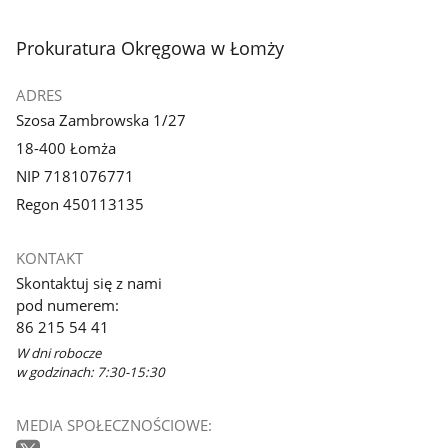
stopka
Prokuratura Okręgowa w Łomży
ADRES
Szosa Zambrowska 1/27
18-400 Łomża
NIP 7181076771
Regon 450113135
KONTAKT
Skontaktuj się z nami
pod numerem:
86 215 54 41
W dni robocze
w godzinach: 7:30-15:30
MEDIA SPOŁECZNOŚCIOWE: