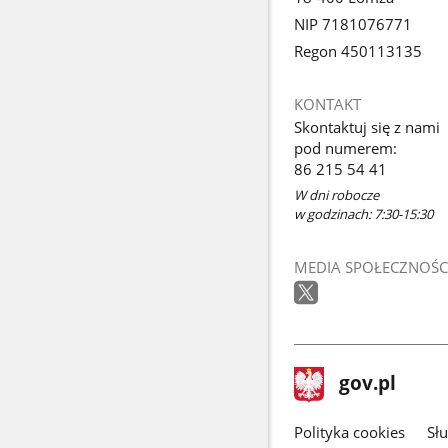
NIP 7181076771
Regon 450113135
KONTAKT
Skontaktuj się z nami
pod numerem:
86 215 54 41
W dni robocze
w godzinach: 7:30-15:30
MEDIA SPOŁECZNOŚC
stopka
Strona
gov.pl
gov.pl
główna
gov.pl
Polityka cookies
Sł