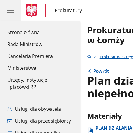
gov.pl
gov.pl
Prokuratury
gov.pl
Prokuratury
Prokurat
gov.pl
Strona główna
w Łomży
Rada Ministrów
Kancelaria Premiera
Prokuratura Okrę
Ministerstwa
Powrót
Plan dzi
Urzędy, instytucje
i placówki RP
niepełn
Usługi dla obywatela
Materiały
Usługi dla przedsiębiorcy
PLAN DZIAŁANIA
Usługi dla urzędnika