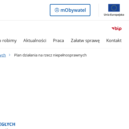
Logowanie
mObywatel
do
panelu
o robimy
Aktualności
Praca
Załatw sprawę
Kontakt
nych
Plan działania na rzecz niepełnosprawnych
EGŁYCH