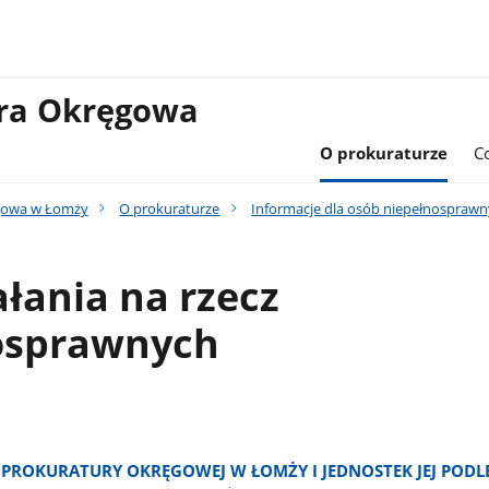
ura Okręgowa
O prokuraturze
C
gowa w Łomży
O prokuraturze
Informacje dla osób niepełnospraw
ałania na rzecz
osprawnych
 PROKURATURY OKRĘGOWEJ W ŁOMŻY I JEDNOSTEK JEJ PODL