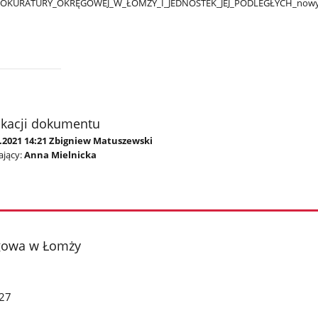
ROKURATURY​_OKRĘGOWEJ​_W​_ŁOMŻY​_I​_JEDNOSTEK​_JEJ​_PODLEGŁYCH​_nowy
ikacji dokumentu
8.2021 14:21 Zbigniew Matuszewski
jący:
Anna Mielnicka
gowa w Łomży
27