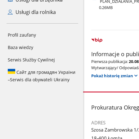
PLAN​_DZIAŁANIA​_P
0.26MB
Usługi dla rolnika
Profil zaufany
Baza wiedzy
Informacje o publ
Serwis Służby Cywilnej
Pierwsza publikacja:
20.0
Wytwarzający/ Odpowiada
Сайт для громадян України
Pokaż historię zmian
–
Serwis dla obywateli Ukrainy
stopka
Prokuratura Okrę
ADRES
Szosa Zambrowska 1/
18-400 Łomża