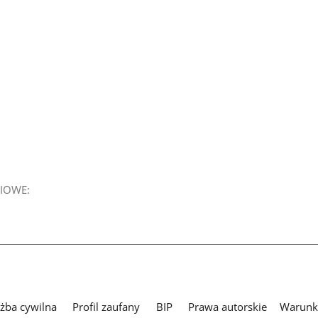
IOWE:
użba cywilna
Profil zaufany
BIP
Prawa autorskie
Warunki