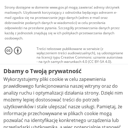
Strony dostępne w domenie www.gov.pl mogą zawierać adresy skrzynek
mailowych. Użytkownik korzystający z odnośnika będącego adresem e-
mail zgadza się na przetwarzanie jego danych (adres e-mail oraz
dobrowolnie podanych danych w wiadomości) w celu przesłania
odpowiedzi na przesłane pytania. Szczegóły przetwarzania danych przez
każdą z jednostek znajdują się w ich politykach przetwarzania danych
osobowych.
Treści tekstowe publikowane w serwisie (z
wyłączeniem treści audiowizualnych), są udostępniane
na licencji typu Creative Commons: uznanie autorstwa
- na tych samych warunkach 4.0 (CC BY-SA 4.0).
Materiały audiowizualne, w tym zdjęcia, materiały
Dbamy o Twoją prywatność
audio i wideo, są udostępniane na licencji typu
Creative Commons: uznanie autorstwa użycie
Wykorzystujemy pliki cookie w celu zapewnienia
niekomercyjne - bez utworów zależnych 4.0 (CC BY-
NC-ND 4.0), o ile nie jest to stwierdzone inaczej.
prawidłowego funkcjonowania naszej witryny oraz do
analizy ruchu i optymalizacji działania strony. Dzięki nim
możemy lepiej dostosować treści do potrzeb
użytkowników i stale ulepszać nasze usługi. Pamiętaj, że
informacje przechowywane w plikach cookie mogą
pozwalać na identyfikację konkretnego urządzenia lub
przeglądarki użytkownika, a więc potencjalnie stanowić