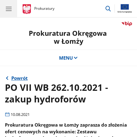
przejdź
gov.pl
Prokuratury
gov.pl
Prokuratury
do
wyszukiwar
Prokuratura Okręgowa
w Łomży
MENU
Powrót
PO VII WB 262.10.2021 -
zakup hydroforów
10.08.2021
Prokuratura Okręgowa w Łomży zaprasza do złożenia
ofert cenowych na wykonanie: Zestawu