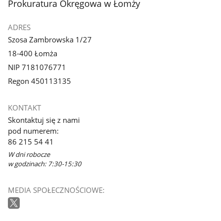
stopka
Prokuratura Okręgowa w Łomży
ADRES
Szosa Zambrowska 1/27
18-400 Łomża
NIP 7181076771
Regon 450113135
KONTAKT
Skontaktuj się z nami
pod numerem:
86 215 54 41
W dni robocze
w godzinach: 7:30-15:30
MEDIA SPOŁECZNOŚCIOWE: