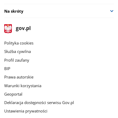
Na skróty
stopka
Strona
gov.pl
gov.pl
główna
gov.pl
Polityka cookies
Służba cywilna
Profil zaufany
BIP
Prawa autorskie
Warunki korzystania
Geoportal
Deklaracja dostępności serwisu Gov.pl
Ustawienia prywatności