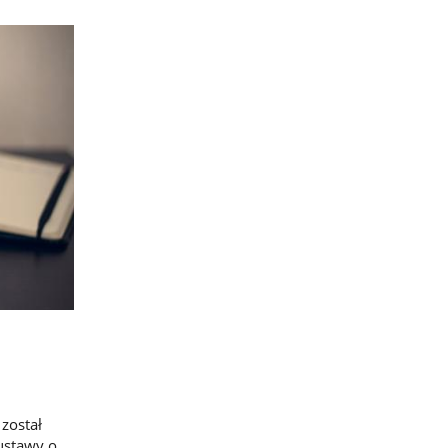
został
ustawy o