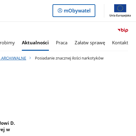
Logowanie
mObywatel
do
panelu
 robimy
Aktualności
Praca
Załatw sprawę
Kontakt
- ARCHIWALNE
Posiadanie znacznej ilości narkotyków
owi D.
wej w