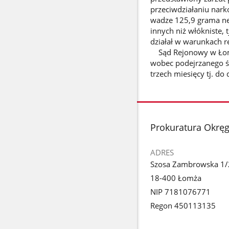
przeciwdziałaniu nark
wadze 125,9 grama net
innych niż włókniste, 
działał w warunkach 
Sąd Rejonowy w Łomż
wobec podejrzanego ś
trzech miesięcy tj. d
stopka
Prokuratura Okrę
ADRES
Szosa Zambrowska 1/
18-400 Łomża
NIP 7181076771
Regon 450113135