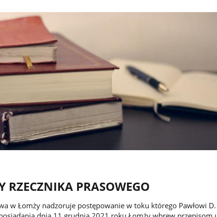
Y RZECZNIKA PRASOWEGO
 w Łomży nadzoruje postępowanie w toku którego Pawłowi D. 
 posiadania dnia 11 grudnia 2021 roku Łomży wbrew przepisom 