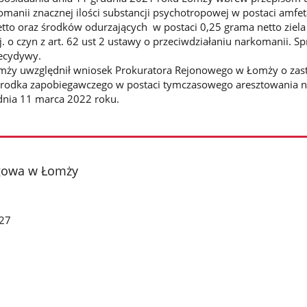
omanii znacznej ilości substancji psychotropowej w postaci amfe
to oraz środków odurzających w postaci 0,25 grama netto ziela
tj. o czyn z art. 62 ust 2 ustawy o przeciwdziałaniu narkomanii. S
recydywy.
y uwzględnił wniosek Prokuratora Rejonowego w Łomży o zas
rodka zapobiegawczego w postaci tymczasowego aresztowania n
o dnia 11 marca 2022 roku.
gowa w Łomży
27