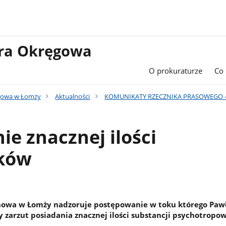
ura Okręgowa
O prokuraturze
Co
gowa w Łomży
Aktualności
KOMUNIKATY RZECZNIKA PRASOWEGO 
ie znacznej ilości
ków
wa w Łomży nadzoruje postępowanie w toku którego Pawł
y zarzut posiadania znacznej ilości substancji psychotropo