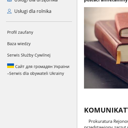
Usługi dla rolnika
Profil zaufany
Baza wiedzy
Serwis Służby Cywilnej
Сайт для громадян України
–
Serwis dla obywateli Ukrainy
KOMUNIKAT
Prokuratura Rejonowa
przedstawiony zarzut