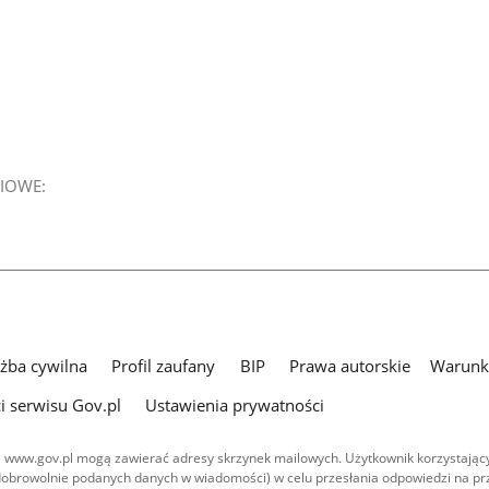
IOWE:
użba cywilna
Profil zaufany
BIP
Prawa autorskie
Warunki
i serwisu Gov.pl
Ustawienia prywatności
 www.gov.pl mogą zawierać adresy skrzynek mailowych. Użytkownik korzystający
dobrowolnie podanych danych w wiadomości) w celu przesłania odpowiedzi na prz