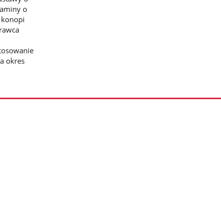
taminy o
 konopi
prawca
tosowanie
a okres