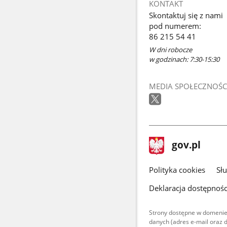
KONTAKT
Skontaktuj się z nami
pod numerem:
86 215 54 41
W dni robocze
w godzinach: 7:30-15:30
MEDIA SPOŁECZNOŚC
stopka
Strona
gov.pl
gov.pl
główna
gov.pl
Polityka cookies
Sł
Deklaracja dostępnośc
Strony dostępne w domenie
danych (adres e-mail oraz 