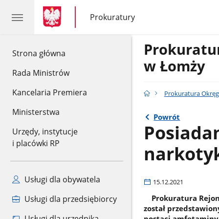
gov.pl
gov.pl
Prokuratury
gov.pl
Prokuratury
Prokurat
gov.pl
Strona główna
w Łomży
Rada Ministrów
Kancelaria Premiera
Prokuratura Okrę
Ministerstwa
Powrót
Posiadan
Urzędy, instytucje
i placówki RP
narkoty
Usługi dla obywatela
15.12.2021
Prokuratura Rejono
Usługi dla przedsiębiorcy
został przedstawion
Usługi dla urzędnika
postaci amfetaminy