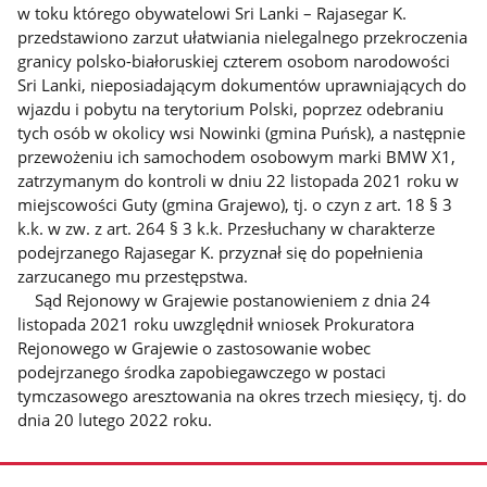
w toku którego obywatelowi Sri Lanki – Rajasegar K.
przedstawiono zarzut ułatwiania nielegalnego przekroczenia
granicy polsko-białoruskiej czterem osobom narodowości
Sri Lanki, nieposiadającym dokumentów uprawniających do
wjazdu i pobytu na terytorium Polski, poprzez odebraniu
tych osób w okolicy wsi Nowinki (gmina Puńsk), a następnie
przewożeniu ich samochodem osobowym marki BMW X1,
zatrzymanym do kontroli w dniu 22 listopada 2021 roku w
miejscowości Guty (gmina Grajewo), tj. o czyn z art. 18 § 3
k.k. w zw. z art. 264 § 3 k.k. Przesłuchany w charakterze
podejrzanego Rajasegar K. przyznał się do popełnienia
zarzucanego mu przestępstwa.
Sąd Rejonowy w Grajewie postanowieniem z dnia 24
listopada 2021 roku uwzględnił wniosek Prokuratora
Rejonowego w Grajewie o zastosowanie wobec
podejrzanego środka zapobiegawczego w postaci
tymczasowego aresztowania na okres trzech miesięcy, tj. do
dnia 20 lutego 2022 roku.