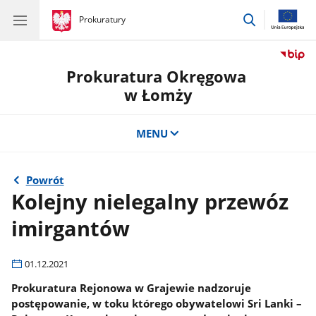
przejdź
gov.pl
Prokuratury
gov.pl
Prokuratury
do
wyszukiwar
Prokuratura Okręgowa
w Łomży
MENU
Powrót
Kolejny nielegalny przewóz
imirgantów
01.12.2021
Prokuratura Rejonowa w Grajewie nadzoruje
postępowanie, w toku którego obywatelowi Sri Lanki –