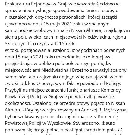
Prokuratura Rejonowa w Grajewie wszczęła śledztwo w
sprawie nieumyślnego spowodowania śmierci osoby o
nieustalonych dotychczas personaliach, której szczątki
ujawniono w dniu 15 maja 2021 roku w spalonym
samochodzie osobowym marki Nissan Almera, znajdującym
się na polu w okolicach miejscowości Niedźwiadna, rejonu
Szczuczyn, tj. o czyn z art. 155 k.k.
W toku postępowania ustalono, iż w godzinach porannych
dnia 15 maja 2021 roku mieszkaniec okolicznej wsi
przejeżdżając w pobliżu pola położonego pomiędzy
miejscowościami Niedźwiadna i Brzeźno zauważył spalony
samochód, a po zajrzeniu do jego wnętrza ujawnił w nim
zwłoki ludzkie. O powyższym fakcie powiadomił Policję.
Przybyli na miejsce zdarzenia funkcjonariusze Komendy
Powiatowej Policji w Grajewie potwierdzili powyższe
okoliczności. Ustalono, że przedmiotowy pojazd to Nissan
Almera, który był zarejestrowany na Andrzej B. Mężczyzna
był poszukiwany jako osoba zaginiona przez Komendę
Powiatową Policji w Wyszkowie. Stwierdzono, iż auto
poruszało się drogą polną, a następnie środkiem pola, aż