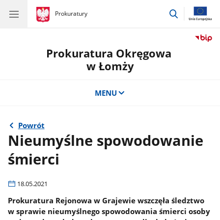
przejdź
gov.pl
Prokuratury
gov.pl
Prokuratury
do
wyszukiwar
Prokuratura Okręgowa
w Łomży
MENU
Powrót
Nieumyślne spowodowanie
śmierci
18.05.2021
Prokuratura Rejonowa w Grajewie wszczęła śledztwo
w sprawie nieumyślnego spowodowania śmierci osoby