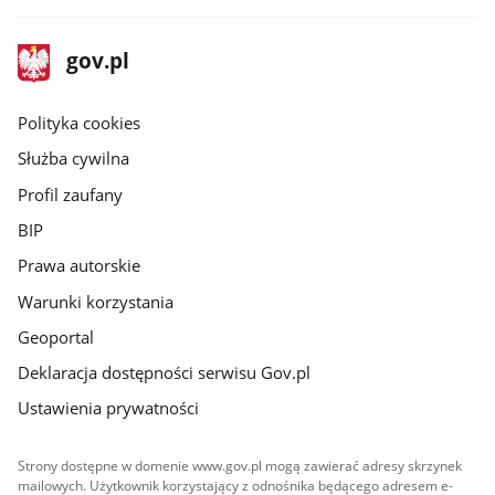
stopka
Strona
gov.pl
gov.pl
główna
gov.pl
Polityka cookies
Służba cywilna
Profil zaufany
BIP
Prawa autorskie
Warunki korzystania
Geoportal
Deklaracja dostępności serwisu Gov.pl
Ustawienia prywatności
Strony dostępne w domenie www.gov.pl mogą zawierać adresy skrzynek
mailowych. Użytkownik korzystający z odnośnika będącego adresem e-