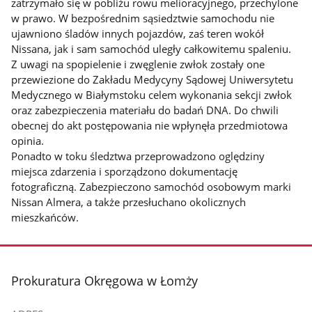
zatrzymało się w pobliżu rowu melioracyjnego, przechylone
w prawo. W bezpośrednim sąsiedztwie samochodu nie
ujawniono śladów innych pojazdów, zaś teren wokół
Nissana, jak i sam samochód uległy całkowitemu spaleniu.
Z uwagi na spopielenie i zwęglenie zwłok zostały one
przewiezione do Zakładu Medycyny Sądowej Uniwersytetu
Medycznego w Białymstoku celem wykonania sekcji zwłok
oraz zabezpieczenia materiału do badań DNA. Do chwili
obecnej do akt postępowania nie wpłynęła przedmiotowa
opinia.
Ponadto w toku śledztwa przeprowadzono oględziny
miejsca zdarzenia i sporządzono dokumentację
fotograficzną. Zabezpieczono samochód osobowym marki
Nissan Almera, a także przesłuchano okolicznych
mieszkańców.
stopka
Prokuratura Okręgowa w Łomży