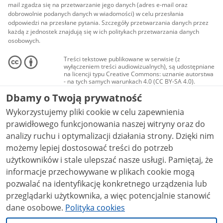
mail zgadza się na przetwarzanie jego danych (adres e-mail oraz
dobrowolnie podanych danych w wiadomości) w celu przesłania
odpowiedzi na przesłane pytania. Szczegóły przetwarzania danych przez
każdą z jednostek znajdują się w ich politykach przetwarzania danych
osobowych.
Treści tekstowe publikowane w serwisie (z
wyłączeniem treści audiowizualnych), są udostępniane
na licencji typu Creative Commons: uznanie autorstwa
- na tych samych warunkach 4.0 (CC BY-SA 4.0).
Materiały audiowizualne, w tym zdjęcia, materiały
Dbamy o Twoją prywatność
audio i wideo, są udostępniane na licencji typu
Creative Commons: uznanie autorstwa użycie
Wykorzystujemy pliki cookie w celu zapewnienia
niekomercyjne - bez utworów zależnych 4.0 (CC BY-
NC-ND 4.0), o ile nie jest to stwierdzone inaczej.
prawidłowego funkcjonowania naszej witryny oraz do
analizy ruchu i optymalizacji działania strony. Dzięki nim
możemy lepiej dostosować treści do potrzeb
użytkowników i stale ulepszać nasze usługi. Pamiętaj, że
informacje przechowywane w plikach cookie mogą
pozwalać na identyfikację konkretnego urządzenia lub
przeglądarki użytkownika, a więc potencjalnie stanowić
dane osobowe.
Polityka cookies