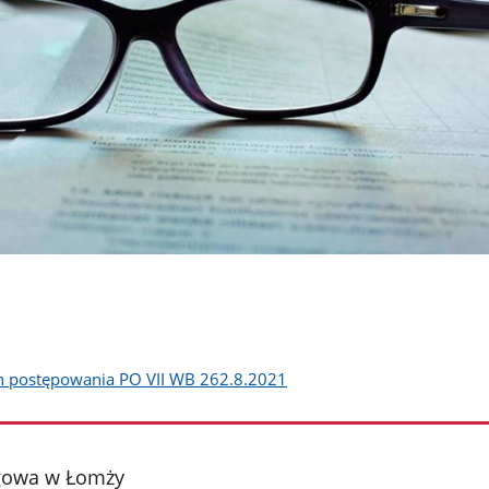
h postępowania PO VII WB 262.8.2021
gowa w Łomży