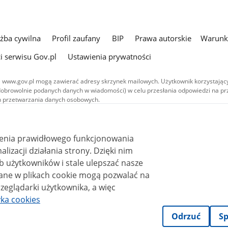
użba cywilna
Profil zaufany
BIP
Prawa autorskie
Warunki
i serwisu Gov.pl
Ustawienia prywatności
 www.gov.pl mogą zawierać adresy skrzynek mailowych. Użytkownik korzystający
dobrowolnie podanych danych w wiadomości) w celu przesłania odpowiedzi na prz
ach przetwarzania danych osobowych.
we publikowane w serwisie (z wyłączeniem treści audiowizualnych), są
 na licencji typu Creative Commons: uznanie autorstwa - na tych samych
 (CC BY-SA 4.0). Materiały audiowizualne, w tym zdjęcia, materiały audio i wideo
ienia prawidłowego funkcjonowania
ane na licencji typu Creative Commons: uznanie autorstwa użycie niekomercyjne 
ależnych 4.0 (CC BY-NC-ND 4.0), o ile nie jest to stwierdzone inaczej.
i działania strony. Dzięki nim
 użytkowników i stale ulepszać nasze
zeglądarki użytkownika, a więc
yka cookies
Odrzuć
Sp