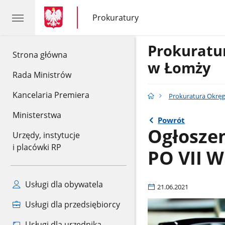
gov.pl
gov.pl
Prokuratury
gov.pl
Prokuratury
Prokurat
gov.pl
Strona główna
w Łomży
Rada Ministrów
Kancelaria Premiera
Prokuratura Okrę
Ministerstwa
Powrót
Ogłosze
Urzędy, instytucje
i placówki RP
PO VII W
Usługi dla obywatela
21.06.2021
Usługi dla przedsiębiorcy
Usługi dla urzędnika