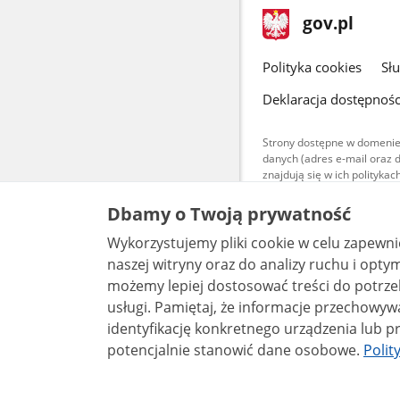
stopka
Strona
gov.pl
gov.pl
główna
gov.pl
Polityka cookies
Sł
Deklaracja dostępnośc
Strony dostępne w domenie
danych (adres e-mail oraz 
znajdują się w ich polityk
Treści teksto
Dbamy o Twoją prywatność
udostępniane
warunkach 4.0
Wykorzystujemy pliki cookie w celu zapewn
są udostępni
bez utworów z
naszej witryny oraz do analizy ruchu i optymalizacj
możemy lepiej dostosować treści do potrzeb
usługi. Pamiętaj, że informacje przechowywane w plikach cookie mogą pozwalać na
identyfikację konkretnego urządzenia lub pr
potencjalnie stanowić dane osobowe.
Polit