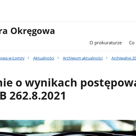
ura Okręgowa
O prokuraturze
Co
gowa w Łomży
Aktualności
Archiwum aktualności
Archiwalne 2
nie o wynikach postępow
B 262.8.2021