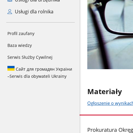
Usługi dla rolnika
Profil zaufany
Baza wiedzy
Serwis Służby Cywilnej
Сайт для громадян України
–
Serwis dla obywateli Ukrainy
Materiały
Ogłoszenie o wynikac
stopka
Prokuratura Okrę