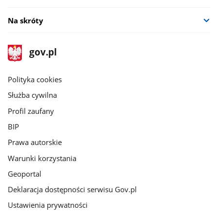
Na skróty
stopka
Strona
gov.pl
gov.pl
główna
gov.pl
Polityka cookies
Służba cywilna
Profil zaufany
BIP
Prawa autorskie
Warunki korzystania
Geoportal
Deklaracja dostępności serwisu Gov.pl
Ustawienia prywatności