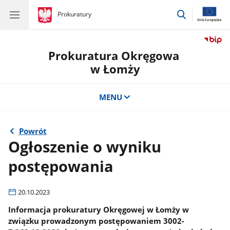
przejdź
gov.pl
Prokuratury
gov.pl
Prokuratury
do
wyszukiwar
Prokuratura Okręgowa
w Łomży
MENU
Powrót
Ogłoszenie o wyniku
postępowania
20.10.2023
Informacja prokuratury Okręgowej w Łomży w
związku prowadzonym postępowaniem 3002-