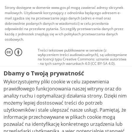
Strony dostępne w domenie www.gov.pl mogą zawierać adresy skrzynek
mailowych. Użytkownik korzystający z odnośnika będącego adresem e-
mail zgadza się na przetwarzanie jego danych (adres e-mail oraz
dobrowolnie podanych danych w wiadomości) w celu przesłania
odpowiedzi na przesłane pytania. Szczegóły przetwarzania danych przez
każdą z jednostek znajdują się w ich politykach przetwarzania danych
osobowych.
Treści tekstowe publikowane w serwisie (z
wyłączeniem treści audiowizualnych), są udostępniane
na licencji typu Creative Commons: uznanie autorstwa
- na tych samych warunkach 4.0 (CC BY-SA 4.0).
Materiały audiowizualne, w tym zdjęcia, materiały
Dbamy o Twoją prywatność
audio i wideo, są udostępniane na licencji typu
Creative Commons: uznanie autorstwa użycie
Wykorzystujemy pliki cookie w celu zapewnienia
niekomercyjne - bez utworów zależnych 4.0 (CC BY-
NC-ND 4.0), o ile nie jest to stwierdzone inaczej.
prawidłowego funkcjonowania naszej witryny oraz do
analizy ruchu i optymalizacji działania strony. Dzięki nim
możemy lepiej dostosować treści do potrzeb
użytkowników i stale ulepszać nasze usługi. Pamiętaj, że
informacje przechowywane w plikach cookie mogą
pozwalać na identyfikację konkretnego urządzenia lub
przeglądarki użytkownika, a więc potencjalnie stanowić