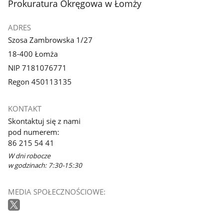
stopka
Prokuratura Okręgowa w Łomży
ADRES
Szosa Zambrowska 1/27
18-400 Łomża
NIP 7181076771
Regon 450113135
KONTAKT
Skontaktuj się z nami
pod numerem:
86 215 54 41
W dni robocze
w godzinach: 7:30-15:30
MEDIA SPOŁECZNOŚCIOWE: