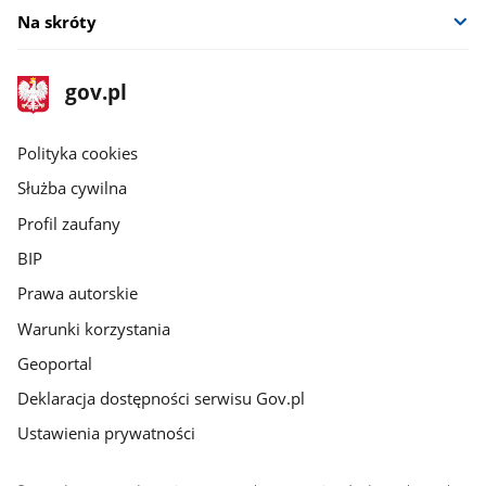
Na skróty
stopka
Strona
gov.pl
gov.pl
główna
gov.pl
Polityka cookies
Służba cywilna
Profil zaufany
BIP
Prawa autorskie
Warunki korzystania
Geoportal
Deklaracja dostępności serwisu Gov.pl
Ustawienia prywatności