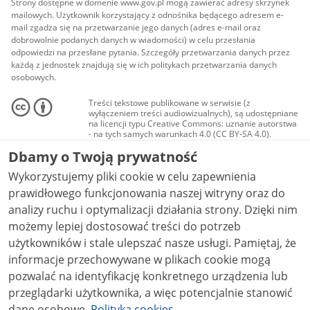
Strony dostępne w domenie www.gov.pl mogą zawierać adresy skrzynek
mailowych. Użytkownik korzystający z odnośnika będącego adresem e-
mail zgadza się na przetwarzanie jego danych (adres e-mail oraz
dobrowolnie podanych danych w wiadomości) w celu przesłania
odpowiedzi na przesłane pytania. Szczegóły przetwarzania danych przez
każdą z jednostek znajdują się w ich politykach przetwarzania danych
osobowych.
Treści tekstowe publikowane w serwisie (z
wyłączeniem treści audiowizualnych), są udostępniane
na licencji typu Creative Commons: uznanie autorstwa
- na tych samych warunkach 4.0 (CC BY-SA 4.0).
Materiały audiowizualne, w tym zdjęcia, materiały
Dbamy o Twoją prywatność
audio i wideo, są udostępniane na licencji typu
Creative Commons: uznanie autorstwa użycie
Wykorzystujemy pliki cookie w celu zapewnienia
niekomercyjne - bez utworów zależnych 4.0 (CC BY-
NC-ND 4.0), o ile nie jest to stwierdzone inaczej.
prawidłowego funkcjonowania naszej witryny oraz do
analizy ruchu i optymalizacji działania strony. Dzięki nim
możemy lepiej dostosować treści do potrzeb
użytkowników i stale ulepszać nasze usługi. Pamiętaj, że
informacje przechowywane w plikach cookie mogą
pozwalać na identyfikację konkretnego urządzenia lub
przeglądarki użytkownika, a więc potencjalnie stanowić
dane osobowe.
Polityka cookies