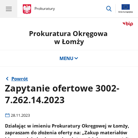
przejdź
gov.pl
Prokuratury
gov.pl
Prokuratury
do
wyszukiwar
Prokuratura Okręgowa
w Łomży
MENU
Powrót
Zapytanie ofertowe 3002-
7.262.14.2023
28.11.2023
Działając w imieniu Prokuratury Okręgowej w Łomży,
zapraszam do złożenia oferty na: „Zakup materiałów