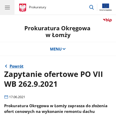
przejdź
gov.pl
Prokuratury
gov.pl
Prokuratury
do
wyszukiwar
Prokuratura Okręgowa
w Łomży
MENU
Powrót
Zapytanie ofertowe PO VII
WB 262.9.2021
17.06.2021
Prokuratura Okręgowa w Łomży zaprasza do złożenia
ofert cenowych na wykonanie remontu dachu