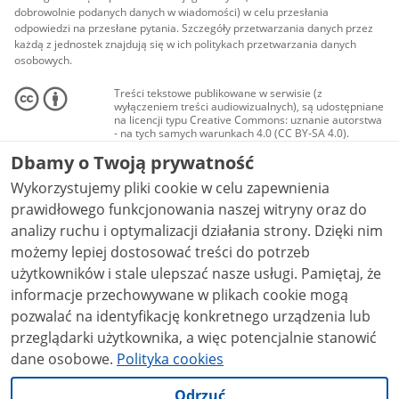
dobrowolnie podanych danych w wiadomości) w celu przesłania
odpowiedzi na przesłane pytania. Szczegóły przetwarzania danych przez
każdą z jednostek znajdują się w ich politykach przetwarzania danych
osobowych.
Treści tekstowe publikowane w serwisie (z
wyłączeniem treści audiowizualnych), są udostępniane
na licencji typu Creative Commons: uznanie autorstwa
- na tych samych warunkach 4.0 (CC BY-SA 4.0).
Materiały audiowizualne, w tym zdjęcia, materiały
Dbamy o Twoją prywatność
audio i wideo, są udostępniane na licencji typu
Creative Commons: uznanie autorstwa użycie
Wykorzystujemy pliki cookie w celu zapewnienia
niekomercyjne - bez utworów zależnych 4.0 (CC BY-
NC-ND 4.0), o ile nie jest to stwierdzone inaczej.
prawidłowego funkcjonowania naszej witryny oraz do
analizy ruchu i optymalizacji działania strony. Dzięki nim
możemy lepiej dostosować treści do potrzeb
użytkowników i stale ulepszać nasze usługi. Pamiętaj, że
informacje przechowywane w plikach cookie mogą
pozwalać na identyfikację konkretnego urządzenia lub
przeglądarki użytkownika, a więc potencjalnie stanowić
dane osobowe.
Polityka cookies
Odrzuć