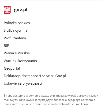
stopka
Strona
gov.pl
gov.pl
główna
gov.pl
Polityka cookies
Służba cywilna
Profil zaufany
BIP
Prawa autorskie
Warunki korzystania
Geoportal
Deklaracja dostępności serwisu Gov.pl
Ustawienia prywatności
Strony dostępne w domenie www.gov.pl mogą zawierać adresy skrzynek
mailowych. Użytkownik korzystający z odnośnika będącego adresem e-
mail zgadza się na przetwarzanie jego danych (adres e-mail oraz