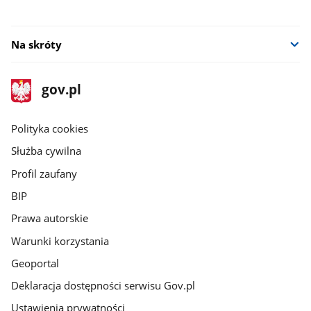
Na skróty
stopka
Strona
gov.pl
gov.pl
główna
gov.pl
Polityka cookies
Służba cywilna
Profil zaufany
BIP
Prawa autorskie
Warunki korzystania
Geoportal
Deklaracja dostępności serwisu Gov.pl
Ustawienia prywatności