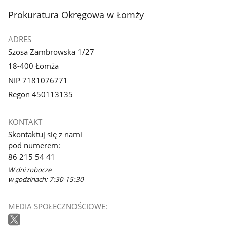
stopka
Prokuratura Okręgowa w Łomży
ADRES
Szosa Zambrowska 1/27
18-400 Łomża
NIP 7181076771
Regon 450113135
KONTAKT
Skontaktuj się z nami
pod numerem:
86 215 54 41
W dni robocze
w godzinach: 7:30-15:30
MEDIA SPOŁECZNOŚCIOWE: