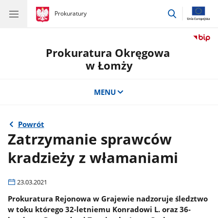
przejdź
gov.pl
Prokuratury
gov.pl
Prokuratury
do
wyszukiwar
Prokuratura Okręgowa
w Łomży
MENU
Powrót
Zatrzymanie sprawców
kradzieży z włamaniami
23.03.2021
Prokuratura Rejonowa w Grajewie nadzoruje śledztwo
w toku którego 32-letniemu Konradowi L. oraz 36-