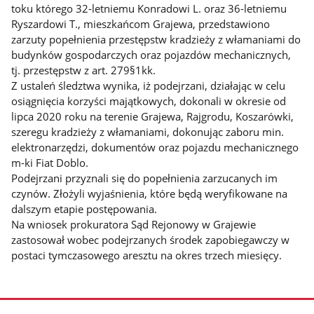
toku którego 32-letniemu Konradowi L. oraz 36-letniemu
Ryszardowi T., mieszkańcom Grajewa, przedstawiono
zarzuty popełnienia przestępstw kradzieży z włamaniami do
budynków gospodarczych oraz pojazdów mechanicznych,
tj. przestępstw z art. 279§1kk.
Z ustaleń śledztwa wynika, iż podejrzani, działając w celu
osiągnięcia korzyści majątkowych, dokonali w okresie od
lipca 2020 roku na terenie Grajewa, Rajgrodu, Koszarówki,
szeregu kradzieży z włamaniami, dokonując zaboru min.
elektronarzędzi, dokumentów oraz pojazdu mechanicznego
m-ki Fiat Doblo.
Podejrzani przyznali się do popełnienia zarzucanych im
czynów. Złożyli wyjaśnienia, które będą weryfikowane na
dalszym etapie postępowania.
Na wniosek prokuratora Sąd Rejonowy w Grajewie
zastosował wobec podejrzanych środek zapobiegawczy w
postaci tymczasowego aresztu na okres trzech miesięcy.