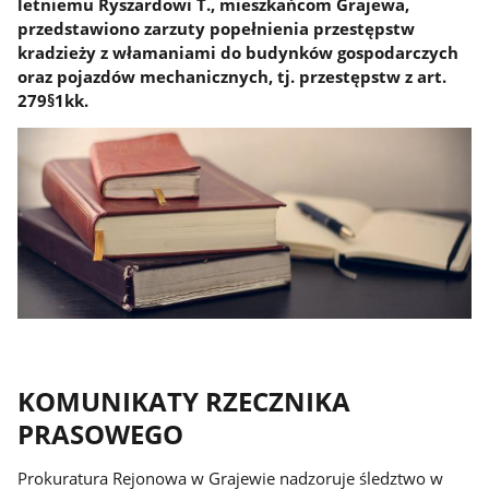
letniemu Ryszardowi T., mieszkańcom Grajewa,
przedstawiono zarzuty popełnienia przestępstw
kradzieży z włamaniami do budynków gospodarczych
oraz pojazdów mechanicznych, tj. przestępstw z art.
279§1kk.
KOMUNIKATY RZECZNIKA
PRASOWEGO
Prokuratura Rejonowa w Grajewie nadzoruje śledztwo w