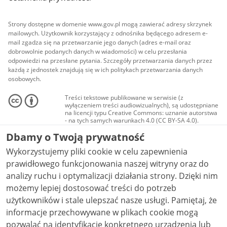
Strony dostępne w domenie www.gov.pl mogą zawierać adresy skrzynek
mailowych. Użytkownik korzystający z odnośnika będącego adresem e-
mail zgadza się na przetwarzanie jego danych (adres e-mail oraz
dobrowolnie podanych danych w wiadomości) w celu przesłania
odpowiedzi na przesłane pytania. Szczegóły przetwarzania danych przez
każdą z jednostek znajdują się w ich politykach przetwarzania danych
osobowych.
Treści tekstowe publikowane w serwisie (z
wyłączeniem treści audiowizualnych), są udostępniane
na licencji typu Creative Commons: uznanie autorstwa
- na tych samych warunkach 4.0 (CC BY-SA 4.0).
Materiały audiowizualne, w tym zdjęcia, materiały
Dbamy o Twoją prywatność
audio i wideo, są udostępniane na licencji typu
Creative Commons: uznanie autorstwa użycie
Wykorzystujemy pliki cookie w celu zapewnienia
niekomercyjne - bez utworów zależnych 4.0 (CC BY-
NC-ND 4.0), o ile nie jest to stwierdzone inaczej.
prawidłowego funkcjonowania naszej witryny oraz do
analizy ruchu i optymalizacji działania strony. Dzięki nim
możemy lepiej dostosować treści do potrzeb
użytkowników i stale ulepszać nasze usługi. Pamiętaj, że
informacje przechowywane w plikach cookie mogą
pozwalać na identyfikację konkretnego urządzenia lub