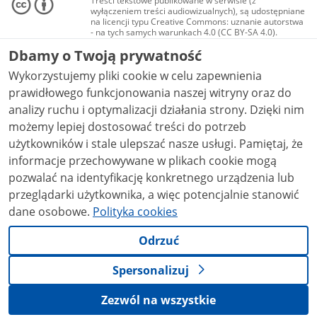
Treści tekstowe publikowane w serwisie (z
wyłączeniem treści audiowizualnych), są udostępniane
na licencji typu Creative Commons: uznanie autorstwa
- na tych samych warunkach 4.0 (CC BY-SA 4.0).
Materiały audiowizualne, w tym zdjęcia, materiały
Dbamy o Twoją prywatność
audio i wideo, są udostępniane na licencji typu
Creative Commons: uznanie autorstwa użycie
Wykorzystujemy pliki cookie w celu zapewnienia
niekomercyjne - bez utworów zależnych 4.0 (CC BY-
NC-ND 4.0), o ile nie jest to stwierdzone inaczej.
prawidłowego funkcjonowania naszej witryny oraz do
analizy ruchu i optymalizacji działania strony. Dzięki nim
możemy lepiej dostosować treści do potrzeb
użytkowników i stale ulepszać nasze usługi. Pamiętaj, że
informacje przechowywane w plikach cookie mogą
pozwalać na identyfikację konkretnego urządzenia lub
przeglądarki użytkownika, a więc potencjalnie stanowić
dane osobowe.
Polityka cookies
Odrzuć
Spersonalizuj
Zezwól na wszystkie