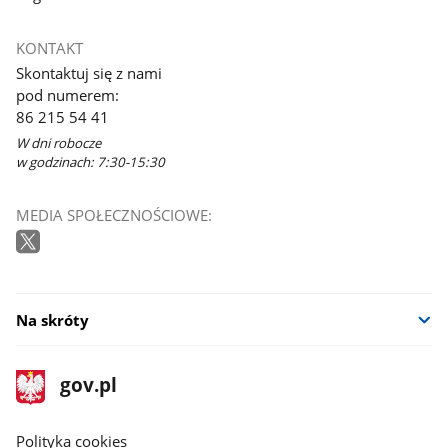
KONTAKT
Skontaktuj się z nami
pod numerem:
86 215 54 41
W dni robocze
w godzinach: 7:30-15:30
MEDIA SPOŁECZNOŚCIOWE:
Na skróty
stopka
Strona
gov.pl
gov.pl
główna
gov.pl
Polityka cookies