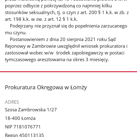
poprzez odbycie z pokrzywdzoną co najmniej kilku
stosunków seksualnych, tj. o czyn z art. 200 § 1 k.k. w zb. z
art. 198 k.k. w zw. z art. 12 § 1 k.k.
Podejrzany nie przyznał się do popełnienia zarzucanego
mu czynu.
Postanowieniem z dnia 20 sierpnia 2021 roku Sąd
Rejonowy w Zambrowie uwzględnił wniosek prokuratora i
zastosował wobec w/w środek zapobiegawczy w postaci
tymczasowego aresztowania na okres 3 miesięcy.
stopka
Prokuratura Okręgowa w Łomży
ADRES
Szosa Zambrowska 1/27
18-400 Łomża
NIP 7181076771
Regon 450113135