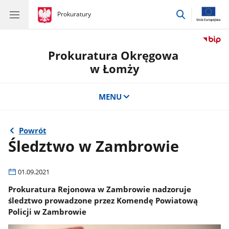
przejdź
gov.pl
Prokuratury
gov.pl
Prokuratury
do
wyszukiwar
Prokuratura Okręgowa
w Łomży
MENU
Powrót
Śledztwo w Zambrowie
01.09.2021
Prokuratura Rejonowa w Zambrowie nadzoruje
śledztwo prowadzone przez Komendę Powiatową
Policji w Zambrowie