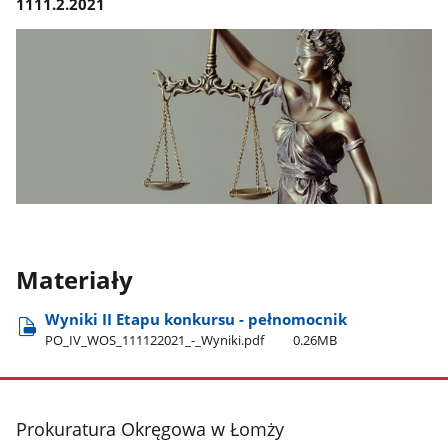
1111.2.2021
Materiały
Wyniki II Etapu konkursu - pełnomocnik
PO​_IV​_WOS​_111122021​_-​_Wyniki.pdf
0.26MB
stopka
Prokuratura Okręgowa w Łomży