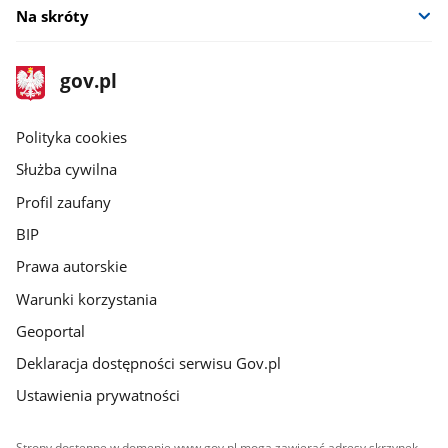
Na skróty
stopka
Strona
gov.pl
gov.pl
główna
gov.pl
Polityka cookies
Służba cywilna
Profil zaufany
BIP
Prawa autorskie
Warunki korzystania
Geoportal
Deklaracja dostępności serwisu Gov.pl
Ustawienia prywatności
Strony dostępne w domenie www.gov.pl mogą zawierać adresy skrzynek