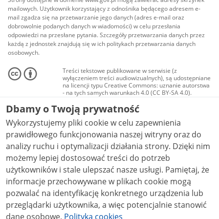
mailowych. Użytkownik korzystający z odnośnika będącego adresem e-
mail zgadza się na przetwarzanie jego danych (adres e-mail oraz
dobrowolnie podanych danych w wiadomości) w celu przesłania
odpowiedzi na przesłane pytania. Szczegóły przetwarzania danych przez
każdą z jednostek znajdują się w ich politykach przetwarzania danych
osobowych.
Treści tekstowe publikowane w serwisie (z
wyłączeniem treści audiowizualnych), są udostępniane
na licencji typu Creative Commons: uznanie autorstwa
- na tych samych warunkach 4.0 (CC BY-SA 4.0).
Materiały audiowizualne, w tym zdjęcia, materiały
Dbamy o Twoją prywatność
audio i wideo, są udostępniane na licencji typu
Creative Commons: uznanie autorstwa użycie
Wykorzystujemy pliki cookie w celu zapewnienia
niekomercyjne - bez utworów zależnych 4.0 (CC BY-
NC-ND 4.0), o ile nie jest to stwierdzone inaczej.
prawidłowego funkcjonowania naszej witryny oraz do
analizy ruchu i optymalizacji działania strony. Dzięki nim
możemy lepiej dostosować treści do potrzeb
użytkowników i stale ulepszać nasze usługi. Pamiętaj, że
informacje przechowywane w plikach cookie mogą
pozwalać na identyfikację konkretnego urządzenia lub
przeglądarki użytkownika, a więc potencjalnie stanowić
dane osobowe.
Polityka cookies