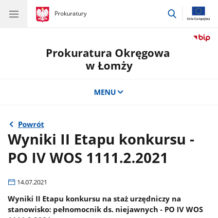
przejdź
gov.pl
Prokuratury
gov.pl
Prokuratury
do
wyszukiwar
Prokuratura Okręgowa
w Łomży
MENU
Powrót
Wyniki II Etapu konkursu -
PO IV WOS 1111.2.2021
14.07.2021
Wyniki II Etapu konkursu na staż urzędniczy na
stanowisko: pełnomocnik ds. niejawnych - PO IV WOS