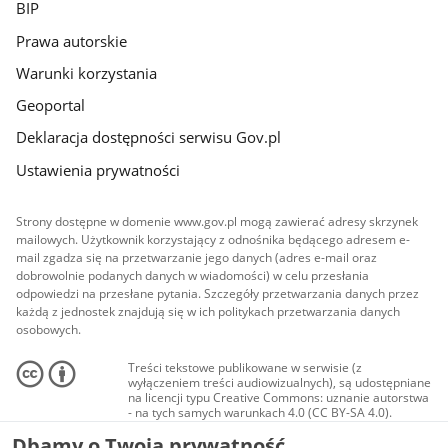
BIP
Prawa autorskie
Warunki korzystania
Geoportal
Deklaracja dostępności serwisu Gov.pl
Ustawienia prywatności
Strony dostępne w domenie www.gov.pl mogą zawierać adresy skrzynek
mailowych. Użytkownik korzystający z odnośnika będącego adresem e-
mail zgadza się na przetwarzanie jego danych (adres e-mail oraz
dobrowolnie podanych danych w wiadomości) w celu przesłania
odpowiedzi na przesłane pytania. Szczegóły przetwarzania danych przez
każdą z jednostek znajdują się w ich politykach przetwarzania danych
osobowych.
Treści tekstowe publikowane w serwisie (z
wyłączeniem treści audiowizualnych), są udostępniane
na licencji typu Creative Commons: uznanie autorstwa
- na tych samych warunkach 4.0 (CC BY-SA 4.0).
Materiały audiowizualne, w tym zdjęcia, materiały
Dbamy o Twoją prywatność
audio i wideo, są udostępniane na licencji typu