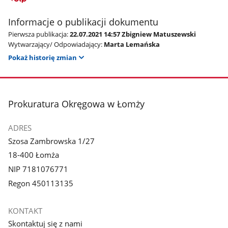
Informacje o publikacji dokumentu
Pierwsza publikacja:
22.07.2021 14:57 Zbigniew Matuszewski
Wytwarzający/ Odpowiadający:
Marta Lemańska
Pokaż historię zmian
stopka
Prokuratura Okręgowa w Łomży
ADRES
Szosa Zambrowska 1/27
18-400 Łomża
NIP 7181076771
Regon 450113135
KONTAKT
Skontaktuj się z nami