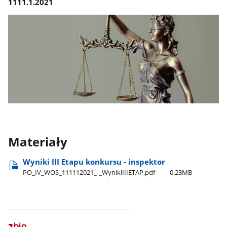
1111.1.2021
Materiały
Wyniki III Etapu konkursu - inspektor
PO​_IV​_WOS​_111112021​_-​_WynikiIIIETAP.pdf
0.23MB