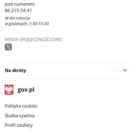
pod numerem:
86 215 54 41
W dni robocze
w godzinach: 7:30-15:30
MEDIA SPOŁECZNOŚCIOWE:
Na skróty
stopka
Strona
gov.pl
gov.pl
główna
gov.pl
Polityka cookies
Służba cywilna
Profil zaufany