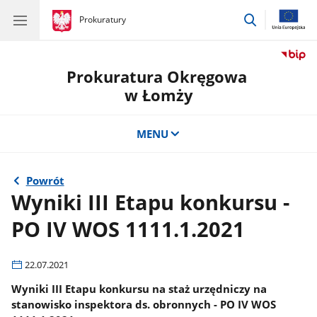
przejdź
gov.pl
Prokuratury
gov.pl
Prokuratury
do
wyszukiwar
Prokuratura Okręgowa
w Łomży
MENU
Powrót
Wyniki III Etapu konkursu -
PO IV WOS 1111.1.2021
22.07.2021
Wyniki III Etapu konkursu na staż urzędniczy na
stanowisko inspektora ds. obronnych - PO IV WOS