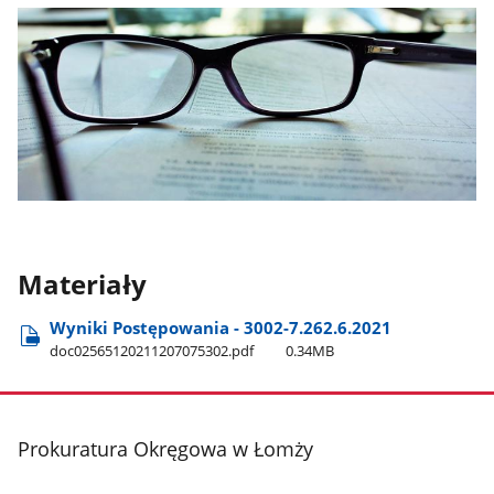
Materiały
Wyniki Postępowania - 3002-7.262.6.2021
doc02565120211207075302.pdf
0.34MB
stopka
Prokuratura Okręgowa w Łomży