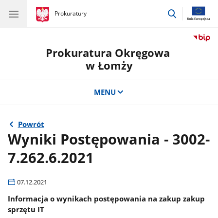
przejdź
gov.pl
Prokuratury
gov.pl
Prokuratury
do
wyszukiwar
Prokuratura Okręgowa
w Łomży
MENU
Powrót
Wyniki Postępowania - 3002-
7.262.6.2021
07.12.2021
Informacja o wynikach postępowania na zakup zakup
sprzętu IT