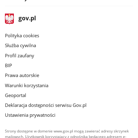
stopka
Strona
gov.pl
gov.pl
główna
gov.pl
Polityka cookies
Służba cywilna
Profil zaufany
BIP
Prawa autorskie
Warunki korzystania
Geoportal
Deklaracja dostępności serwisu Gov.pl
Ustawienia prywatności
Strony dostępne w domenie www.gov.pl mogą zawierać adresy skrzynek
mailowych. Użytkownik korzystający z odnośnika będącego adresem e-