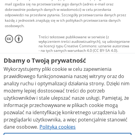
mail zgadza się na przetwarzanie jego danych (adres e-mail oraz
dobrowolnie podanych danych w wiadomości) w celu przesłania
odpowiedzi na przesłane pytania. Szczegóły przetwarzania danych przez
każdą z jednostek znajdują się w ich politykach przetwarzania danych
osobowych.
Treści tekstowe publikowane w serwisie (z
wyłączeniem treści audiowizualnych), są udostępniane
na licencji typu Creative Commons: uznanie autorstwa
- na tych samych warunkach 4.0 (CC BY-SA 4.0).
Materiały audiowizualne, w tym zdjęcia, materiały
Dbamy o Twoją prywatność
audio i wideo, są udostępniane na licencji typu
Creative Commons: uznanie autorstwa użycie
Wykorzystujemy pliki cookie w celu zapewnienia
niekomercyjne - bez utworów zależnych 4.0 (CC BY-
NC-ND 4.0), o ile nie jest to stwierdzone inaczej.
prawidłowego funkcjonowania naszej witryny oraz do
analizy ruchu i optymalizacji działania strony. Dzięki nim
możemy lepiej dostosować treści do potrzeb
użytkowników i stale ulepszać nasze usługi. Pamiętaj, że
informacje przechowywane w plikach cookie mogą
pozwalać na identyfikację konkretnego urządzenia lub
przeglądarki użytkownika, a więc potencjalnie stanowić
dane osobowe.
Polityka cookies