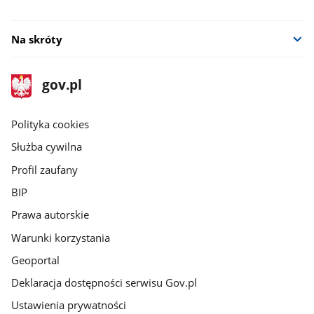
Na skróty
stopka
Strona
gov.pl
gov.pl
główna
gov.pl
Polityka cookies
Służba cywilna
Profil zaufany
BIP
Prawa autorskie
Warunki korzystania
Geoportal
Deklaracja dostępności serwisu Gov.pl
Ustawienia prywatności