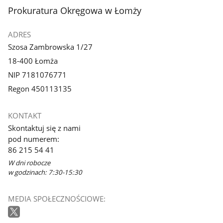
stopka
Prokuratura Okręgowa w Łomży
ADRES
Szosa Zambrowska 1/27
18-400 Łomża
NIP 7181076771
Regon 450113135
KONTAKT
Skontaktuj się z nami
pod numerem:
86 215 54 41
W dni robocze
w godzinach: 7:30-15:30
MEDIA SPOŁECZNOŚCIOWE: