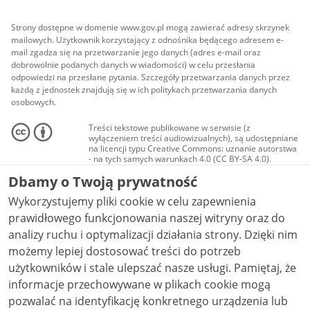
Strony dostępne w domenie www.gov.pl mogą zawierać adresy skrzynek
mailowych. Użytkownik korzystający z odnośnika będącego adresem e-
mail zgadza się na przetwarzanie jego danych (adres e-mail oraz
dobrowolnie podanych danych w wiadomości) w celu przesłania
odpowiedzi na przesłane pytania. Szczegóły przetwarzania danych przez
każdą z jednostek znajdują się w ich politykach przetwarzania danych
osobowych.
Treści tekstowe publikowane w serwisie (z
wyłączeniem treści audiowizualnych), są udostępniane
na licencji typu Creative Commons: uznanie autorstwa
- na tych samych warunkach 4.0 (CC BY-SA 4.0).
Materiały audiowizualne, w tym zdjęcia, materiały
Dbamy o Twoją prywatność
audio i wideo, są udostępniane na licencji typu
Creative Commons: uznanie autorstwa użycie
Wykorzystujemy pliki cookie w celu zapewnienia
niekomercyjne - bez utworów zależnych 4.0 (CC BY-
NC-ND 4.0), o ile nie jest to stwierdzone inaczej.
prawidłowego funkcjonowania naszej witryny oraz do
analizy ruchu i optymalizacji działania strony. Dzięki nim
możemy lepiej dostosować treści do potrzeb
użytkowników i stale ulepszać nasze usługi. Pamiętaj, że
informacje przechowywane w plikach cookie mogą
pozwalać na identyfikację konkretnego urządzenia lub