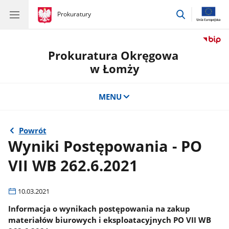
przejdź
gov.pl
Prokuratury
gov.pl
Prokuratury
do
wyszukiwar
Prokuratura Okręgowa
w Łomży
MENU
Powrót
Wyniki Postępowania - PO
VII WB 262.6.2021
10.03.2021
Informacja o wynikach postępowania na zakup
materiałów biurowych i eksploatacyjnych PO VII WB