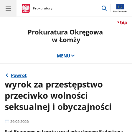
przejdź
gov.pl
Prokuratury
gov.pl
Prokuratury
do
wyszukiwar
Prokuratura Okręgowa
w Łomży
MENU
Powrót
wyrok za przestępstwo
przeciwko wolności
seksualnej i obyczajności
26.05.2026
Sąd Rejonowy w Łomży uznał oskarżonego Radosława