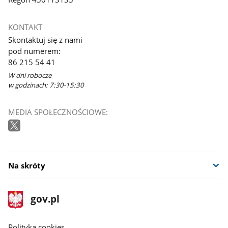
KONTAKT
Skontaktuj się z nami
pod numerem:
86 215 54 41
W dni robocze
w godzinach: 7:30-15:30
MEDIA SPOŁECZNOŚCIOWE:
Na skróty
stopka
Strona
gov.pl
gov.pl
główna
gov.pl
Polityka cookies