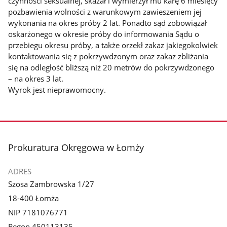
czynności seksualnej, skazał i wymierzył mu karę 6 miesięcy
pozbawienia wolności z warunkowym zawieszeniem jej
wykonania na okres próby 2 lat. Ponadto sąd zobowiązał
oskarżonego w okresie próby do informowania Sądu o
przebiegu okresu próby, a także orzekł zakaz jakiegokolwiek
kontaktowania się z pokrzywdzonym oraz zakaz zbliżania
się na odległość bliższą niż 20 metrów do pokrzywdzonego
– na okres 3 lat.
Wyrok jest nieprawomocny.
stopka
Prokuratura Okręgowa w Łomży
ADRES
Szosa Zambrowska 1/27
18-400 Łomża
NIP 7181076771
Regon 450113135