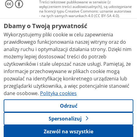
Treści tekstowe publikowane w serwisie (z
wyłączeniem treści audiowizualnych), są udostępniane
na licencji typu Creative Commons: uznanie autorstwa
- na tych samych warunkach 4.0 (CC BY-SA 4.0).
Materiały audiowizualne, w tym zdjęcia, materiały
Dbamy o Twoją prywatność
audio i wideo, są udostępniane na licencji typu
Creative Commons: uznanie autorstwa użycie
Wykorzystujemy pliki cookie w celu zapewnienia
niekomercyjne - bez utworów zależnych 4.0 (CC BY-
NC-ND 4.0), o ile nie jest to stwierdzone inaczej.
prawidłowego funkcjonowania naszej witryny oraz do
analizy ruchu i optymalizacji działania strony. Dzięki nim
możemy lepiej dostosować treści do potrzeb
użytkowników i stale ulepszać nasze usługi. Pamiętaj, że
informacje przechowywane w plikach cookie mogą
pozwalać na identyfikację konkretnego urządzenia lub
przeglądarki użytkownika, a więc potencjalnie stanowić
dane osobowe.
Polityka cookies
Odrzuć
Spersonalizuj
Zezwól na wszystkie