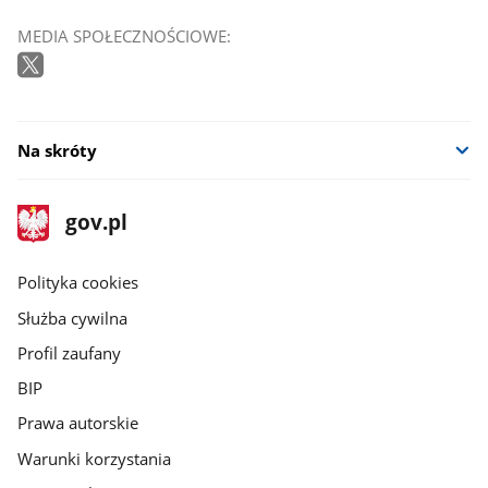
MEDIA SPOŁECZNOŚCIOWE:
Na skróty
stopka
Strona
gov.pl
gov.pl
główna
gov.pl
Polityka cookies
Służba cywilna
Profil zaufany
BIP
Prawa autorskie
Warunki korzystania