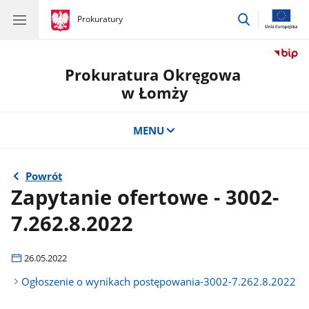
przejdź
gov.pl
Prokuratury
gov.pl
Prokuratury
do
wyszukiwar
Prokuratura Okręgowa
w Łomży
MENU
Powrót
Zapytanie ofertowe - 3002-
7.262.8.2022
26.05.2022
Ogłoszenie o wynikach postępowania-3002-7.262.8.2022