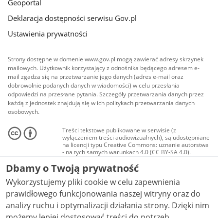
Geoportal
Deklaracja dostępności serwisu Gov.pl
Ustawienia prywatności
Strony dostępne w domenie www.gov.pl mogą zawierać adresy skrzynek
mailowych. Użytkownik korzystający z odnośnika będącego adresem e-
mail zgadza się na przetwarzanie jego danych (adres e-mail oraz
dobrowolnie podanych danych w wiadomości) w celu przesłania
odpowiedzi na przesłane pytania. Szczegóły przetwarzania danych przez
każdą z jednostek znajdują się w ich politykach przetwarzania danych
osobowych.
Treści tekstowe publikowane w serwisie (z
wyłączeniem treści audiowizualnych), są udostępniane
na licencji typu Creative Commons: uznanie autorstwa
- na tych samych warunkach 4.0 (CC BY-SA 4.0).
Materiały audiowizualne, w tym zdjęcia, materiały
Dbamy o Twoją prywatność
audio i wideo, są udostępniane na licencji typu
Creative Commons: uznanie autorstwa użycie
Wykorzystujemy pliki cookie w celu zapewnienia
niekomercyjne - bez utworów zależnych 4.0 (CC BY-
NC-ND 4.0), o ile nie jest to stwierdzone inaczej.
prawidłowego funkcjonowania naszej witryny oraz do
analizy ruchu i optymalizacji działania strony. Dzięki nim
możemy lepiej dostosować treści do potrzeb