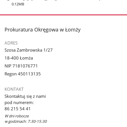
0.12MB
stopka
Prokuratura Okręgowa w Łomży
ADRES
Szosa Zambrowska 1/27
18-400 Łomża
NIP 7181076771
Regon 450113135
KONTAKT
Skontaktuj się z nami
pod numerem:
86 215 54 41
W dni robocze
w godzinach: 7:30-15:30