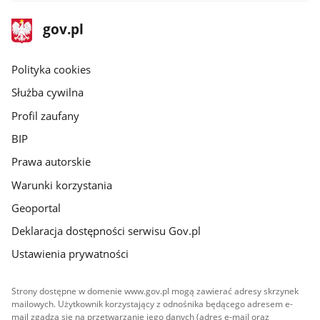
stopka
Strona
gov.pl
gov.pl
główna
gov.pl
Polityka cookies
Służba cywilna
Profil zaufany
BIP
Prawa autorskie
Warunki korzystania
Geoportal
Deklaracja dostępności serwisu Gov.pl
Ustawienia prywatności
Strony dostępne w domenie www.gov.pl mogą zawierać adresy skrzynek
mailowych. Użytkownik korzystający z odnośnika będącego adresem e-
mail zgadza się na przetwarzanie jego danych (adres e-mail oraz