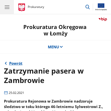
przejdź
gov.pl
Prokuratury
gov.pl
Prokuratury
do
wyszukiwar
Prokuratura Okręgowa
w Łomży
MENU
Powrót
Zatrzymanie pasera w
Zambrowie
25.02.2021
Prokuratura Rejonowa w Zambrowie nadzoruje
śledztwo w toku którego 46-letniemu Sylwestrowi Z.,