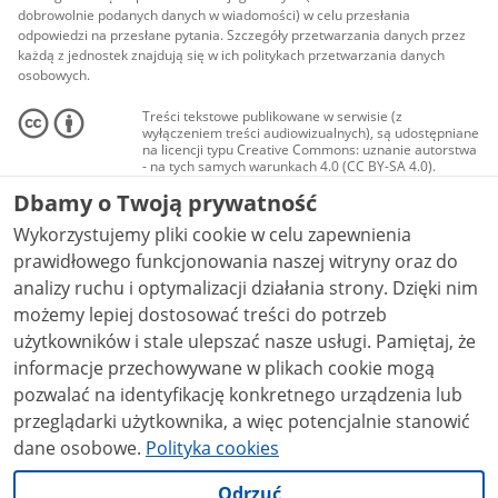
dobrowolnie podanych danych w wiadomości) w celu przesłania
odpowiedzi na przesłane pytania. Szczegóły przetwarzania danych przez
każdą z jednostek znajdują się w ich politykach przetwarzania danych
osobowych.
Treści tekstowe publikowane w serwisie (z
wyłączeniem treści audiowizualnych), są udostępniane
na licencji typu Creative Commons: uznanie autorstwa
- na tych samych warunkach 4.0 (CC BY-SA 4.0).
Materiały audiowizualne, w tym zdjęcia, materiały
Dbamy o Twoją prywatność
audio i wideo, są udostępniane na licencji typu
Creative Commons: uznanie autorstwa użycie
Wykorzystujemy pliki cookie w celu zapewnienia
niekomercyjne - bez utworów zależnych 4.0 (CC BY-
NC-ND 4.0), o ile nie jest to stwierdzone inaczej.
prawidłowego funkcjonowania naszej witryny oraz do
analizy ruchu i optymalizacji działania strony. Dzięki nim
możemy lepiej dostosować treści do potrzeb
użytkowników i stale ulepszać nasze usługi. Pamiętaj, że
informacje przechowywane w plikach cookie mogą
pozwalać na identyfikację konkretnego urządzenia lub
przeglądarki użytkownika, a więc potencjalnie stanowić
dane osobowe.
Polityka cookies
Odrzuć