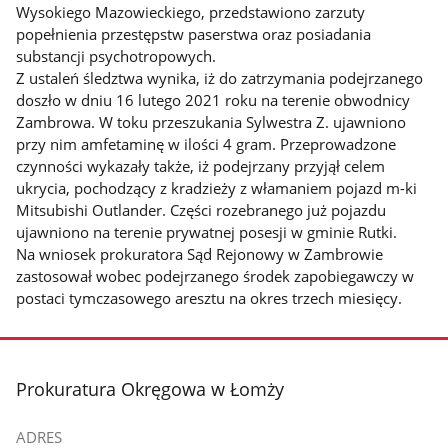
Wysokiego Mazowieckiego, przedstawiono zarzuty
popełnienia przestępstw paserstwa oraz posiadania
substancji psychotropowych.
Z ustaleń śledztwa wynika, iż do zatrzymania podejrzanego
doszło w dniu 16 lutego 2021 roku na terenie obwodnicy
Zambrowa. W toku przeszukania Sylwestra Z. ujawniono
przy nim amfetaminę w ilości 4 gram. Przeprowadzone
czynności wykazały także, iż podejrzany przyjął celem
ukrycia, pochodzący z kradzieży z włamaniem pojazd m-ki
Mitsubishi Outlander. Części rozebranego już pojazdu
ujawniono na terenie prywatnej posesji w gminie Rutki.
Na wniosek prokuratora Sąd Rejonowy w Zambrowie
zastosował wobec podejrzanego środek zapobiegawczy w
postaci tymczasowego aresztu na okres trzech miesięcy.
stopka
Prokuratura Okręgowa w Łomży
ADRES