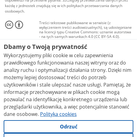
odpowiedzi na przesłane pytania. Szczegóły przetwarzania danych przez
każdą z jednostek znajdują się w ich politykach przetwarzania danych
osobowych.
Treści tekstowe publikowane w serwisie (z
wyłączeniem treści audiowizualnych), są udostępniane
na licencji typu Creative Commons: uznanie autorstwa
- na tych samych warunkach 4.0 (CC BY-SA 4.0).
Materiały audiowizualne, w tym zdjęcia, materiały
Dbamy o Twoją prywatność
audio i wideo, są udostępniane na licencji typu
Creative Commons: uznanie autorstwa użycie
Wykorzystujemy pliki cookie w celu zapewnienia
niekomercyjne - bez utworów zależnych 4.0 (CC BY-
NC-ND 4.0), o ile nie jest to stwierdzone inaczej.
prawidłowego funkcjonowania naszej witryny oraz do
analizy ruchu i optymalizacji działania strony. Dzięki nim
możemy lepiej dostosować treści do potrzeb
użytkowników i stale ulepszać nasze usługi. Pamiętaj, że
informacje przechowywane w plikach cookie mogą
pozwalać na identyfikację konkretnego urządzenia lub
przeglądarki użytkownika, a więc potencjalnie stanowić
dane osobowe.
Polityka cookies
Odrzuć