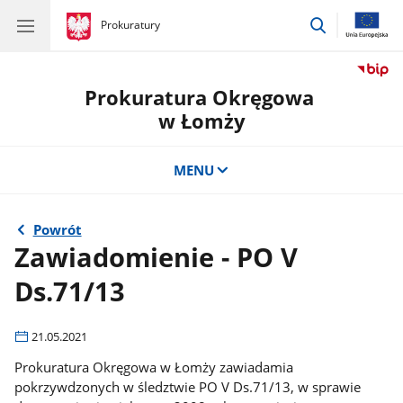
przejdź
gov.pl
Prokuratury
gov.pl
Prokuratury
do
wyszukiwar
Prokuratura Okręgowa
w Łomży
MENU
Powrót
Zawiadomienie - PO V
Ds.71/13
21.05.2021
Prokuratura Okręgowa w Łomży zawiadamia
pokrzywdzonych w śledztwie PO V Ds.71/13, w sprawie