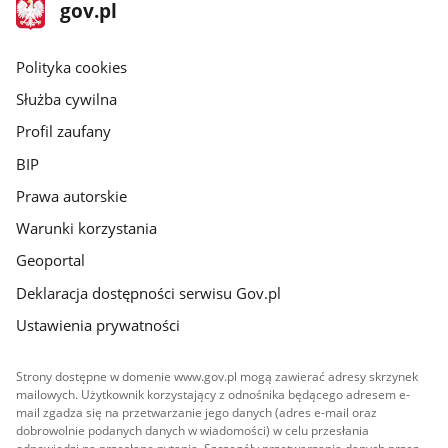
stopka
Strona
gov.pl
gov.pl
główna
gov.pl
Polityka cookies
Służba cywilna
Profil zaufany
BIP
Prawa autorskie
Warunki korzystania
Geoportal
Deklaracja dostępności serwisu Gov.pl
Ustawienia prywatności
Strony dostępne w domenie www.gov.pl mogą zawierać adresy skrzynek
mailowych. Użytkownik korzystający z odnośnika będącego adresem e-
mail zgadza się na przetwarzanie jego danych (adres e-mail oraz
dobrowolnie podanych danych w wiadomości) w celu przesłania