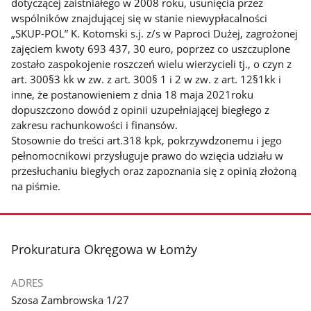
dotyczącej zaistniałego w 2008 roku, usunięcia przez
wspólników znajdującej się w stanie niewypłacalności
„SKUP-POL” K. Kotomski s.j. z/s w Paproci Dużej, zagrożonej
zajęciem kwoty 693 437, 30 euro, poprzez co uszczuplone
zostało zaspokojenie roszczeń wielu wierzycieli tj., o czyn z
art. 300§3 kk w zw. z art. 300§ 1 i 2 w zw. z art. 12§1kk i
inne, że postanowieniem z dnia 18 maja 2021roku
dopuszczono dowód z opinii uzupełniającej biegłego z
zakresu rachunkowości i finansów.
Stosownie do treści art.318 kpk, pokrzywdzonemu i jego
pełnomocnikowi przysługuje prawo do wzięcia udziału w
przesłuchaniu biegłych oraz zapoznania się z opinią złożoną
na piśmie.
stopka
Prokuratura Okręgowa w Łomży
ADRES
Szosa Zambrowska 1/27