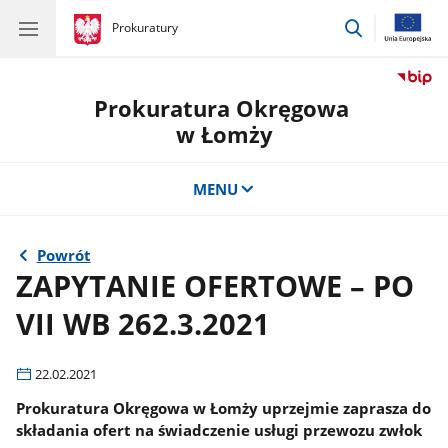
przejdź
gov.pl
Prokuratury
gov.pl
Prokuratury
do
wyszukiwar
Prokuratura Okręgowa
w Łomży
MENU
Powrót
ZAPYTANIE OFERTOWE – PO
VII WB 262.3.2021
22.02.2021
Prokuratura Okręgowa w Łomży uprzejmie zaprasza do
składania ofert na świadczenie usługi przewozu zwłok