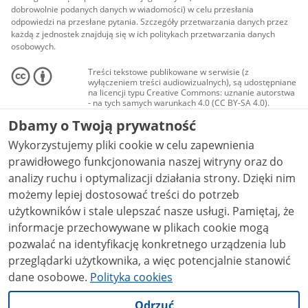
dobrowolnie podanych danych w wiadomości) w celu przesłania
odpowiedzi na przesłane pytania. Szczegóły przetwarzania danych przez
każdą z jednostek znajdują się w ich politykach przetwarzania danych
osobowych.
Treści tekstowe publikowane w serwisie (z
wyłączeniem treści audiowizualnych), są udostępniane
na licencji typu Creative Commons: uznanie autorstwa
- na tych samych warunkach 4.0 (CC BY-SA 4.0).
Materiały audiowizualne, w tym zdjęcia, materiały
Dbamy o Twoją prywatność
audio i wideo, są udostępniane na licencji typu
Creative Commons: uznanie autorstwa użycie
Wykorzystujemy pliki cookie w celu zapewnienia
niekomercyjne - bez utworów zależnych 4.0 (CC BY-
NC-ND 4.0), o ile nie jest to stwierdzone inaczej.
prawidłowego funkcjonowania naszej witryny oraz do
analizy ruchu i optymalizacji działania strony. Dzięki nim
możemy lepiej dostosować treści do potrzeb
użytkowników i stale ulepszać nasze usługi. Pamiętaj, że
informacje przechowywane w plikach cookie mogą
pozwalać na identyfikację konkretnego urządzenia lub
przeglądarki użytkownika, a więc potencjalnie stanowić
dane osobowe.
Polityka cookies
Odrzuć