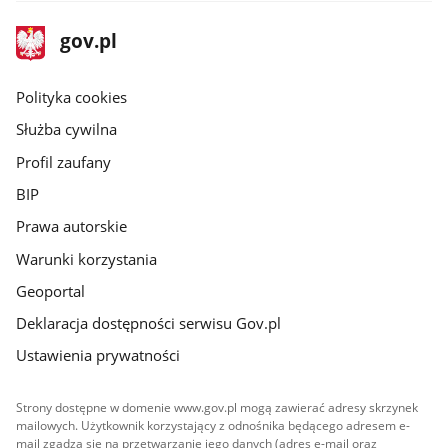
stopka
Strona
gov.pl
gov.pl
główna
gov.pl
Polityka cookies
Służba cywilna
Profil zaufany
BIP
Prawa autorskie
Warunki korzystania
Geoportal
Deklaracja dostępności serwisu Gov.pl
Ustawienia prywatności
Strony dostępne w domenie www.gov.pl mogą zawierać adresy skrzynek
mailowych. Użytkownik korzystający z odnośnika będącego adresem e-
mail zgadza się na przetwarzanie jego danych (adres e-mail oraz