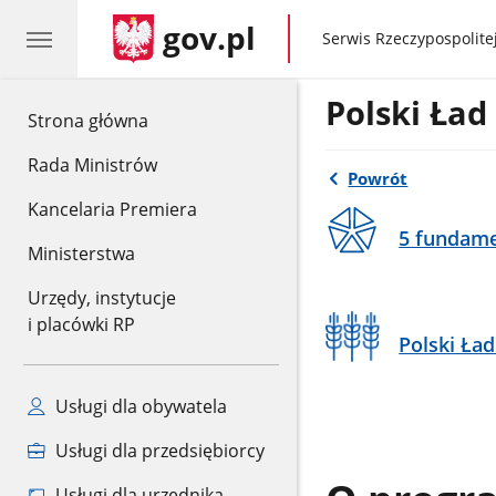
gov.pl
gov.pl
Serwis Rzeczypospolitej
Polski Ład
gov.pl
Strona główna
Rada Ministrów
Powrót
Kancelaria Premiera
5 fundam
Ministerstwa
Urzędy, instytucje
i placówki RP
Polski Ład
Usługi dla obywatela
Usługi dla przedsiębiorcy
Usługi dla urzędnika