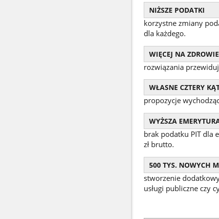
NIŻSZE PODATKI
korzystne zmiany poda
dla każdego.
WIĘCEJ NA ZDROWIE
rozwiązania przewiduj
WŁASNE CZTERY KĄ
propozycje wychodzą
WYŻSZA EMERYTUR
brak podatku PIT dla 
zł brutto.
500 TYS. NOWYCH M
stworzenie dodatkowyc
usługi publiczne czy cy