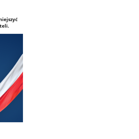
niejszyć
eli.