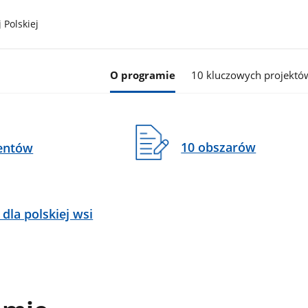
 Polskiej
O programie
10 kluczowych projektó
10 obszarów
entów
 dla polskiej wsi