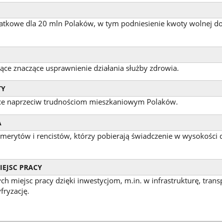
tkowe dla 20 mln Polaków, w tym podniesienie kwoty wolnej do 
ące znaczące usprawnienie działania służby zdrowia.
TY
ce naprzeciw trudnościom mieszkaniowym Polaków.
A
emerytów i rencistów, którzy pobierają świadczenie w wysokości d
IEJSC PRACY
h miejsc pracy dzięki inwestycjom, m.in. w infrastrukturę, trans
fryzację.