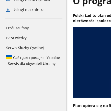
O progr
Usługi dla rolnika
Polski Ład to plan 
nierówności społeczn
Profil zaufany
Baza wiedzy
Serwis Służby Cywilnej
Сайт для громадян України
–
Serwis dla obywateli Ukrainy
Plan opiera się na