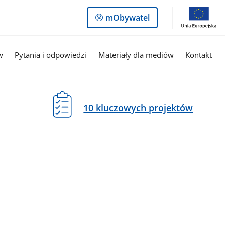
Logowanie
mObywatel
do
panelu
w
Pytania i odpowiedzi
Materiały dla mediów
Kontakt
10 kluczowych projektów