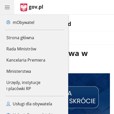
gov.pl
Logowanie
mObywatel
Polski Ład
do
panelu
gov.pl
Strona główna
MENU
Rada Ministrów
Reforma podatkowa w
Kancelaria Premiera
skrócie
Ministerstwa
Urzędy, instytucje
i placówki RP
Usługi dla obywatela