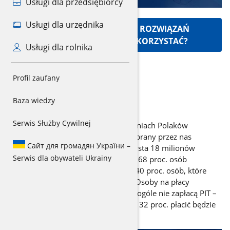
Usługi dla przedsiębiorcy
Usługi dla urzędnika
Z JAKICH KORZYSTNYCH ROZWIĄZAŃ
PODATKOWYCH MOGĘ KORZYSTAĆ?
Usługi dla rolnika
Profil zaufany
Baza wiedzy
Reforma podatków
Serwis Służby Cywilnej
Zmiany mają jeden cel – by w kieszeniach Polaków
zostawało więcej pieniędzy. Stąd wybrany przez nas
Сайт для громадян України –
kierunek działań. Na reformie skorzysta 18 milionów
Serwis dla obywateli Ukrainy
Polaków, w tym 94 proc. emerytów, 68 proc. osób
zatrudnionych na umowie o pracę i 40 proc. osób, które
prowadzą działalność gospodarczą. Osoby na płacy
minimalnej i około 2/3 emerytów w ogóle nie zapłacą PIT –
to 9 mln osób. Podatek w wysokości 32 proc. płacić będzie
o połowę mniej osób niż dotychczas.