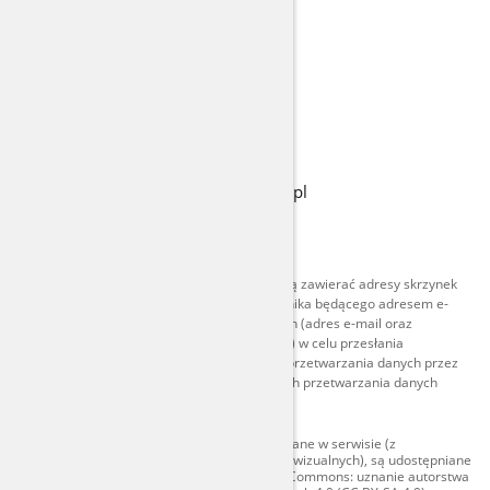
Profil zaufany
BIP
Prawa autorskie
Warunki korzystania
Geoportal
Deklaracja dostępności serwisu Gov.pl
Ustawienia prywatności
Strony dostępne w domenie www.gov.pl mogą zawierać adresy skrzynek
mailowych. Użytkownik korzystający z odnośnika będącego adresem e-
mail zgadza się na przetwarzanie jego danych (adres e-mail oraz
dobrowolnie podanych danych w wiadomości) w celu przesłania
odpowiedzi na przesłane pytania. Szczegóły przetwarzania danych przez
każdą z jednostek znajdują się w ich politykach przetwarzania danych
osobowych.
Treści tekstowe publikowane w serwisie (z
wyłączeniem treści audiowizualnych), są udostępniane
na licencji typu Creative Commons: uznanie autorstwa