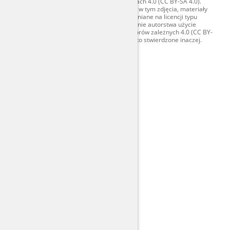
- na tych samych warunkach 4.0 (CC BY-SA 4.0).
Materiały audiowizualne, w tym zdjęcia, materiały
audio i wideo, są udostępniane na licencji typu
Creative Commons: uznanie autorstwa użycie
niekomercyjne - bez utworów zależnych 4.0 (CC BY-
NC-ND 4.0), o ile nie jest to stwierdzone inaczej.