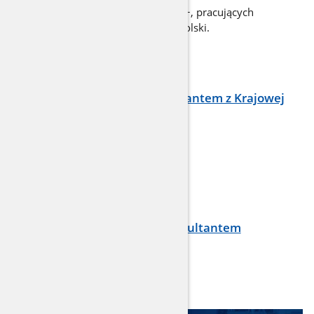
Nowe zwolnienia PIT-0 dla: rodzin 4+, pracujących
seniorów, osób powracających do Polski.
Jak dowiedzieć się więcej?
Skontaktuj się z konsultantem z Krajowej
Informacji Skarbowej
Wyślij e-maila
Skorzystaj z czatu z konsultantem