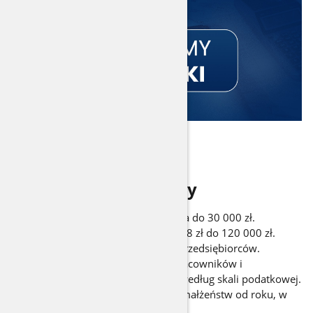
Najważniejsze zmiany
Kwota wolna od podatku zwiększona do 30 000 zł.
Próg podatkowy zwiększony z 85 528 zł do 120 000 zł.
Zmiany w składkach zdrowotnych przedsiębiorców.
Preferencje dla klasy średniej dla pracowników i
przedsiębiorców opodatkowanych według skali podatkowej.
Możliwość rozliczania się wspólnie małżeństw od roku, w
którym sformalizowano związek.