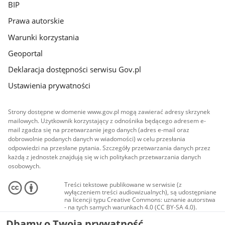
BIP
Prawa autorskie
Warunki korzystania
Geoportal
Deklaracja dostępności serwisu Gov.pl
Ustawienia prywatności
Strony dostępne w domenie www.gov.pl mogą zawierać adresy skrzynek
mailowych. Użytkownik korzystający z odnośnika będącego adresem e-
mail zgadza się na przetwarzanie jego danych (adres e-mail oraz
dobrowolnie podanych danych w wiadomości) w celu przesłania
odpowiedzi na przesłane pytania. Szczegóły przetwarzania danych przez
każdą z jednostek znajdują się w ich politykach przetwarzania danych
osobowych.
Treści tekstowe publikowane w serwisie (z
wyłączeniem treści audiowizualnych), są udostępniane
na licencji typu Creative Commons: uznanie autorstwa
- na tych samych warunkach 4.0 (CC BY-SA 4.0).
Materiały audiowizualne, w tym zdjęcia, materiały
Dbamy o Twoją prywatność
audio i wideo, są udostępniane na licencji typu