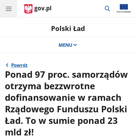
gov.pl
przejdź
do
wyszukiwar
Polski Ład
MENU
Powrót
Ponad 97 proc. samorządów
otrzyma bezzwrotne
dofinansowanie w ramach
Rządowego Funduszu Polski
Ład. To w sumie ponad 23
mld zł!