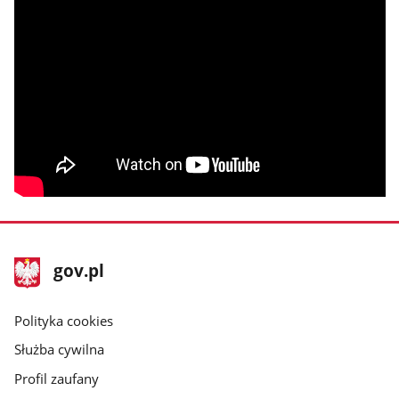
stopka
Strona
gov.pl
gov.pl
główna
gov.pl
Polityka cookies
Służba cywilna
Profil zaufany