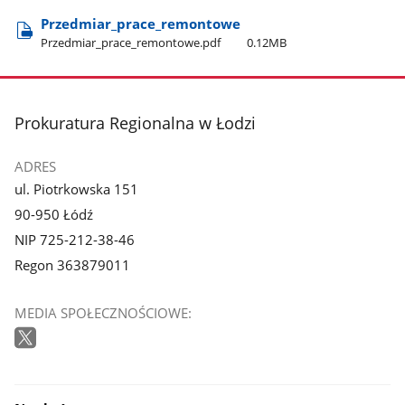
Przedmiar​_prace​_remontowe
Przedmiar​_prace​_remontowe.pdf
0.12MB
stopka
Prokuratura Regionalna w Łodzi
ADRES
ul. Piotrkowska 151
90-950 Łódź
NIP 725-212-38-46
Regon 363879011
MEDIA SPOŁECZNOŚCIOWE: