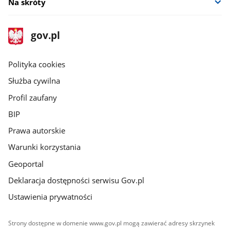
Na skróty
stopka
Strona
gov.pl
gov.pl
główna
gov.pl
Polityka cookies
Służba cywilna
Profil zaufany
BIP
Prawa autorskie
Warunki korzystania
Geoportal
Deklaracja dostępności serwisu Gov.pl
Ustawienia prywatności
Strony dostępne w domenie www.gov.pl mogą zawierać adresy skrzynek