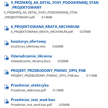
5​_PRZEKRÓJ​_AA​_DETAL​_FOSY​_PODOKIENNEJ​_STAN​
_PROJEKTOWANY
5​_PRZEKRÓJ​_AA​_DETAL​_FOSY​_PODOKIENNEJ​_STAN​
_PROJEKTOWANY.pdf
0.14MB
6​_PROJEKTOWANA​_KRATA​_ARCHIWUM
6​_PROJEKTOWANA​_KRATA​_ARCHIWUM.pdf
0.07MB
kosztorys​_ofertowy
kosztorys​_ofertowy.xlsx
0.02MB
Oświadczenie​_Ukraina
Oświadczenie​_Ukraina.docx
0.02MB
PROJEKT​_PRZEBUDOWY​_PIWNIC​_OPIS​_PAB
PROJEKT​_PRZEBUDOWY​_PIWNIC​_OPIS​_PAB.doc
0.11MB
Przedmiar​_elektryka
Przedmiar​_elektryka.pdf
0.13MB
Przedmiar​_inst​_wod-kan
Przedmiar​_inst​_wod-kan.pdf
0.05MB