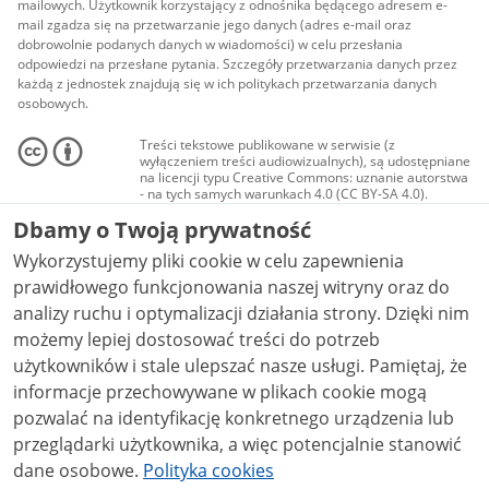
mailowych. Użytkownik korzystający z odnośnika będącego adresem e-
mail zgadza się na przetwarzanie jego danych (adres e-mail oraz
dobrowolnie podanych danych w wiadomości) w celu przesłania
odpowiedzi na przesłane pytania. Szczegóły przetwarzania danych przez
każdą z jednostek znajdują się w ich politykach przetwarzania danych
osobowych.
Treści tekstowe publikowane w serwisie (z
wyłączeniem treści audiowizualnych), są udostępniane
na licencji typu Creative Commons: uznanie autorstwa
- na tych samych warunkach 4.0 (CC BY-SA 4.0).
Materiały audiowizualne, w tym zdjęcia, materiały
Dbamy o Twoją prywatność
audio i wideo, są udostępniane na licencji typu
Creative Commons: uznanie autorstwa użycie
Wykorzystujemy pliki cookie w celu zapewnienia
niekomercyjne - bez utworów zależnych 4.0 (CC BY-
NC-ND 4.0), o ile nie jest to stwierdzone inaczej.
prawidłowego funkcjonowania naszej witryny oraz do
analizy ruchu i optymalizacji działania strony. Dzięki nim
możemy lepiej dostosować treści do potrzeb
użytkowników i stale ulepszać nasze usługi. Pamiętaj, że
informacje przechowywane w plikach cookie mogą
pozwalać na identyfikację konkretnego urządzenia lub
przeglądarki użytkownika, a więc potencjalnie stanowić
dane osobowe.
Polityka cookies