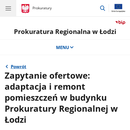
przejdź
gov.pl
Prokuratury
gov.pl
Prokuratury
do
wyszukiwar
Prokuratura Regionalna w Łodzi
MENU
Powrót
Zapytanie ofertowe:
adaptacja i remont
pomieszczeń w budynku
Prokuratury Regionalnej w
Łodzi