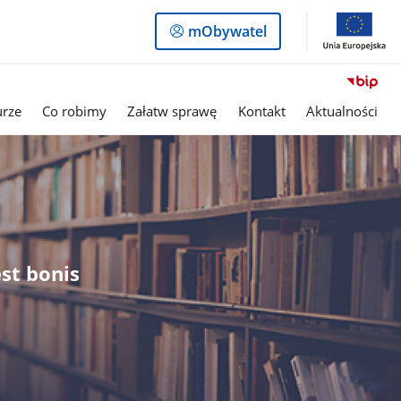
Logowanie
mObywatel
do
panelu
urze
Co robimy
Załatw sprawę
Kontakt
Aktualności
st bonis