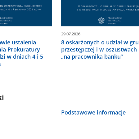
29.07.2026
wie ustalenia
8 oskarżonych o udział w gru
ia Prokuratury
przestępczej i w oszustwach
zi w dniach 4 i 5
„na pracownika banku”
u
ki
Podstawowe informacje