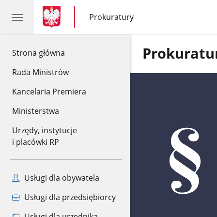
gov.pl
gov.pl
Prokuratury
gov.pl
Prokuratury
Prokuratu
gov.pl
Strona główna
Rada Ministrów
Kancelaria Premiera
Ministerstwa
Urzędy, instytucje
i placówki RP
Usługi dla obywatela
Usługi dla przedsiębiorcy
Usługi dla urzędnika