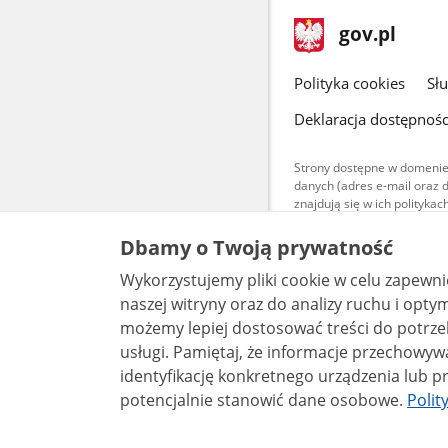
stopka
Strona
gov.pl
gov.pl
główna
gov.pl
Polityka cookies
Sł
Deklaracja dostępnośc
Strony dostępne w domenie
danych (adres e-mail oraz 
znajdują się w ich polityk
Treści teksto
Dbamy o Twoją prywatność
udostępniane
warunkach 4.0
Wykorzystujemy pliki cookie w celu zapewn
są udostępni
bez utworów z
naszej witryny oraz do analizy ruchu i optymalizacj
możemy lepiej dostosować treści do potrzeb
usługi. Pamiętaj, że informacje przechowywane w plikach cookie mogą pozwalać na
identyfikację konkretnego urządzenia lub pr
potencjalnie stanowić dane osobowe.
Polit