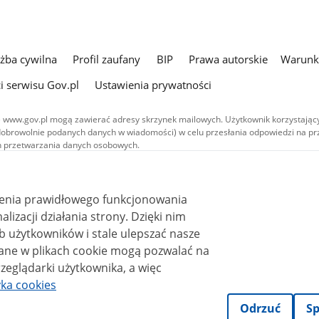
użba cywilna
Profil zaufany
BIP
Prawa autorskie
Warunki
i serwisu Gov.pl
Ustawienia prywatności
 www.gov.pl mogą zawierać adresy skrzynek mailowych. Użytkownik korzystający
dobrowolnie podanych danych w wiadomości) w celu przesłania odpowiedzi na prz
ach przetwarzania danych osobowych.
we publikowane w serwisie (z wyłączeniem treści audiowizualnych), są
 na licencji typu Creative Commons: uznanie autorstwa - na tych samych
 (CC BY-SA 4.0). Materiały audiowizualne, w tym zdjęcia, materiały audio i wideo
ienia prawidłowego funkcjonowania
ane na licencji typu Creative Commons: uznanie autorstwa użycie niekomercyjne 
ależnych 4.0 (CC BY-NC-ND 4.0), o ile nie jest to stwierdzone inaczej.
i działania strony. Dzięki nim
 użytkowników i stale ulepszać nasze
zeglądarki użytkownika, a więc
yka cookies
Odrzuć
Sp