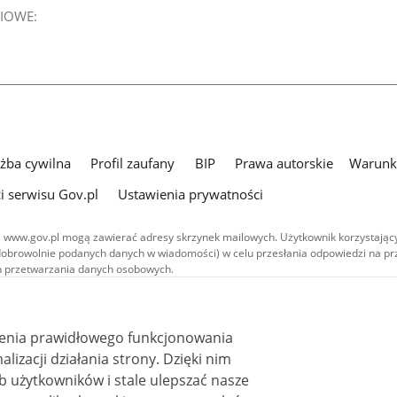
IOWE:
użba cywilna
Profil zaufany
BIP
Prawa autorskie
Warunki
i serwisu Gov.pl
Ustawienia prywatności
 www.gov.pl mogą zawierać adresy skrzynek mailowych. Użytkownik korzystający
dobrowolnie podanych danych w wiadomości) w celu przesłania odpowiedzi na prz
ach przetwarzania danych osobowych.
we publikowane w serwisie (z wyłączeniem treści audiowizualnych), są
 na licencji typu Creative Commons: uznanie autorstwa - na tych samych
 (CC BY-SA 4.0). Materiały audiowizualne, w tym zdjęcia, materiały audio i wideo
ienia prawidłowego funkcjonowania
ane na licencji typu Creative Commons: uznanie autorstwa użycie niekomercyjne 
ależnych 4.0 (CC BY-NC-ND 4.0), o ile nie jest to stwierdzone inaczej.
i działania strony. Dzięki nim
 użytkowników i stale ulepszać nasze