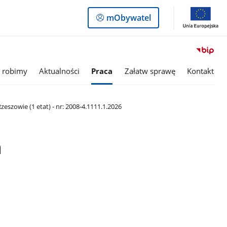
Logowanie
mObywatel
do
panelu
 robimy
Aktualności
Praca
Załatw sprawę
Kontakt
szowie (1 etat) - nr: 2008-4.1111.1.2026
a