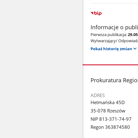
Informacje o publ
Pierwsza publikacja:
29.05
Wytwarzający/ Odpowiada
Pokaż historię zmian
stopka
Prokuratura Regi
ADRES
Hetmańska 45D
35-078 Rzeszów
NIP 813-371-74-97
Regon 363874580