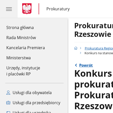
gov.pl
gov.pl
Prokuratury
gov.pl
Prokuratury
Prokuratu
gov.pl
Strona główna
Rzeszowie
Rada Ministrów
Kancelaria Premiera
Prokuratura Regio
Konkurs na stanowi
Ministerstwa
Powrót
Urzędy, instytucje
Konkurs
i placówki RP
prokurat
Prokurat
Usługi dla obywatela
Rzeszowie
Usługi dla przedsiębiorcy
Usługi dla urzędnika