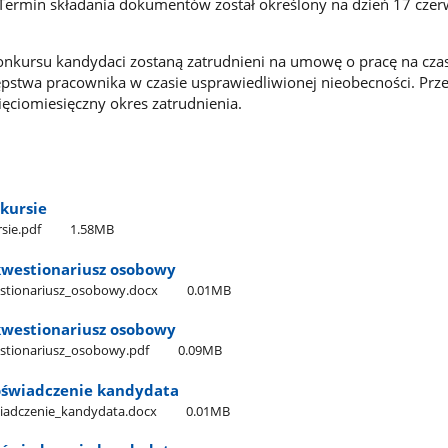
Termin składania dokumentów został określony na dzień 17 cze
onkursu kandydaci zostaną zatrudnieni na umowę o pracę na cza
ępstwa pracownika w czasie usprawiedliwionej nieobecności. Pr
ięciomiesięczny okres zatrudnienia.
kursie
sie.pdf
1.58MB
 kwestionariusz osobowy
kwestionariusz​_osobowy.docx
0.01MB
 kwestionariusz osobowy
kwestionariusz​_osobowy.pdf
0.09MB
 oświadczenie kandydata
oświadczenie​_kandydata.docx
0.01MB