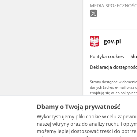
MEDIA SPOŁECZNOŚC
stopka
Strona
gov.pl
gov.pl
główna
gov.pl
Polityka cookies
Sł
Deklaracja dostępnośc
Strony dostępne w domenie
danych (adres e-mail oraz 
znajdują się w ich polityk
Treści teksto
Dbamy o Twoją prywatność
udostępniane
warunkach 4.0
Wykorzystujemy pliki cookie w celu zapewn
są udostępni
bez utworów z
naszej witryny oraz do analizy ruchu i optymalizacj
możemy lepiej dostosować treści do potrzeb