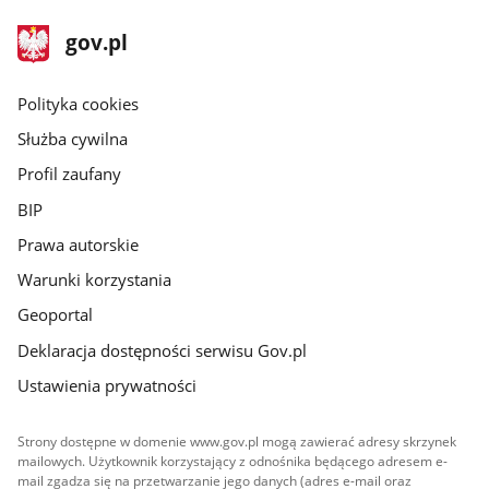
stopka
Strona
gov.pl
gov.pl
główna
gov.pl
Polityka cookies
Służba cywilna
Profil zaufany
BIP
Prawa autorskie
Warunki korzystania
Geoportal
Deklaracja dostępności serwisu Gov.pl
Ustawienia prywatności
Strony dostępne w domenie www.gov.pl mogą zawierać adresy skrzynek
mailowych. Użytkownik korzystający z odnośnika będącego adresem e-
mail zgadza się na przetwarzanie jego danych (adres e-mail oraz