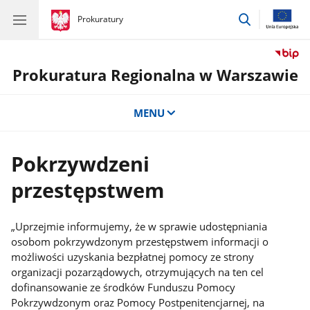
przejdź
gov.pl
Prokuratury
gov.pl
Prokuratury
do
wyszukiwar
Prokuratura Regionalna w Warszawie
MENU
Pokrzywdzeni
przestępstwem
„Uprzejmie informujemy, że w sprawie udostępniania
osobom pokrzywdzonym przestępstwem informacji o
możliwości uzyskania bezpłatnej pomocy ze strony
organizacji pozarządowych, otrzymujących na ten cel
dofinansowanie ze środków Funduszu Pomocy
Pokrzywdzonym oraz Pomocy Postpenitencjarnej, na