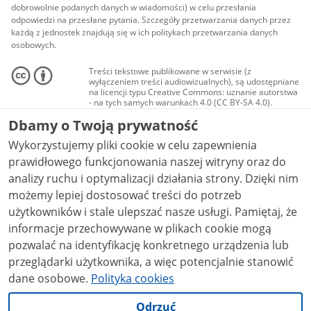
dobrowolnie podanych danych w wiadomości) w celu przesłania
odpowiedzi na przesłane pytania. Szczegóły przetwarzania danych przez
każdą z jednostek znajdują się w ich politykach przetwarzania danych
osobowych.
Treści tekstowe publikowane w serwisie (z
wyłączeniem treści audiowizualnych), są udostępniane
na licencji typu Creative Commons: uznanie autorstwa
- na tych samych warunkach 4.0 (CC BY-SA 4.0).
Materiały audiowizualne, w tym zdjęcia, materiały
Dbamy o Twoją prywatność
audio i wideo, są udostępniane na licencji typu
Creative Commons: uznanie autorstwa użycie
Wykorzystujemy pliki cookie w celu zapewnienia
niekomercyjne - bez utworów zależnych 4.0 (CC BY-
NC-ND 4.0), o ile nie jest to stwierdzone inaczej.
prawidłowego funkcjonowania naszej witryny oraz do
analizy ruchu i optymalizacji działania strony. Dzięki nim
możemy lepiej dostosować treści do potrzeb
użytkowników i stale ulepszać nasze usługi. Pamiętaj, że
informacje przechowywane w plikach cookie mogą
pozwalać na identyfikację konkretnego urządzenia lub
przeglądarki użytkownika, a więc potencjalnie stanowić
dane osobowe.
Polityka cookies
Odrzuć