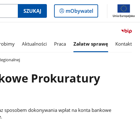
Logowanie
SZUKAJ
mObywatel
do
panelu
robimy
Aktualności
Praca
Załatw sprawę
Kontakt
egionalnej
kowe Prokuratury
 oraz sposobem dokonywania wpłat na konta bankowe
.