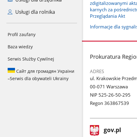
zdigitalizowanymi ak
karnych za pośrednic
Usługi dla rolnika
Przeglądania Akt
Informacje dla sygnal
Profil zaufany
Baza wiedzy
stopka
Prokuratura Regi
Serwis Służby Cywilnej
Сайт для громадян України
ADRES
ul. Krakowskie Przedm
–
Serwis dla obywateli Ukrainy
00-071 Warszawa
NIP 525-26-50-295
Regon 363867539
stopka
Strona
gov.pl
gov.pl