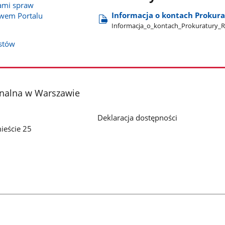
tami spraw
Informacja o kontach Prokur
twem Portalu
Informacja​_o​_kontach​_Prokuratury​_
istów
onalna w Warszawie
Deklaracja dostępności
ieście 25