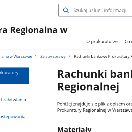
ra Regionalna w
e
O prokuraturze
Co 
nalna w Warszawie
Załatw sprawę
Rachunki bankowe Prokuratury R
Rachunki ban
okuratury
Regionalnej
 załatwiania
Poniżej znajduje się plik z opisem
Prokuratury Regionalnej w Warszawe
postępowania
Materiały