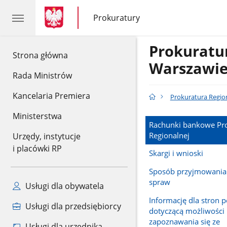
gov.pl
gov.pl
Prokuratury
gov.pl
Prokuratury
Prokuratu
gov.pl
Strona główna
Warszawi
Rada Ministrów
Kancelaria Premiera
Prokuratura Regio
Ministerstwa
Rachunki bankowe Pr
Regionalnej
Urzędy, instytucje
i placówki RP
Skargi i wnioski
Sposób przyjmowania i
spraw
Usługi dla obywatela
Informację dla stron 
Usługi dla przedsiębiorcy
dotyczącą możliwości
zapoznawania się ze
Usługi dla urzędnika