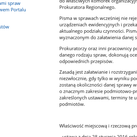
do właściwych komórek organizacyjn
tami spraw
Prokuratora Regionalnego.
twem Portalu
Pisma w sprawach wcześniej nie reje
urządzeniach ewidencyjnych i prze
istów
aktualnego podziału czynności. Pism
wyznaczonym do załatwienia danej 
Prokuratorzy oraz inni pracownicy 
danego rodzaju spraw, dokonują oce
odpowiednich przepisów.
Zasadą jest załatwianie i rozstrzyg
niezwłocznie, gdy tylko w wyniku po
zostaną okoliczności danej sprawy w
o znacznym zakresie podmiotowo-pr
zakreślonych ustawami, terminy te 
podmiotów.
Właściwość miejscową i rzeczową pro
- ustawa z dnia 28 stycznia 2016 roku