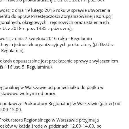
iwości z dnia 19 lutego 2016 roku w sprawie utworzenia
ntu do Spraw Przestępczości Zorganizowanej i Korupcji
gionalnych, okręgowych i rejonowych oraz ustalenia ich
z.U. z 2018 r. poz. 1435 z późn. zm.),
iwości z dnia 7 kwietnia 2016 roku - Regulamin
ych jednostek organizacyjnych prokuratury (j.t. Dz.U. z
: Regulamin).
dkach dopuszczalne jest przekazanie sprawy z wyłączeniem
(§ 116 ust. 5 Regulaminu).
gionalnej w Warszawie od poniedziałku do piątku w
 ustawowo wolnymi od pracy.
o podawcze Prokuratury Regionalnej w Warszawie (parter) od
9.00-15.00.
 Prokuratora Regionalnego w Warszawie przyjmują
iosków w każdą środę w godzinach 12.00-14.00, po