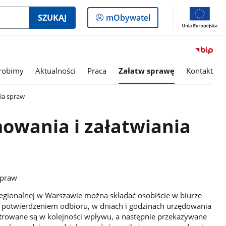
Logowanie
SZUKAJ
mObywatel
do
panelu
robimy
Aktualności
Praca
Załatw sprawę
Kontakt
ia spraw
owania i załatwiania
spraw
gionalnej w Warszawie można składać osobiście w biurze
a potwierdzeniem odbioru, w dniach i godzinach urzędowania
jestrowane są w kolejności wpływu, a następnie przekazywane