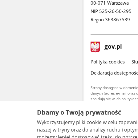
00-071 Warszawa
NIP 525-26-50-295
Regon 363867539
stopka
Strona
gov.pl
gov.pl
główna
gov.pl
Polityka cookies
Sł
Deklaracja dostępnośc
Strony dostępne w domenie
danych (adres e-mail oraz 
znajdują się w ich polityk
Treści teksto
Dbamy o Twoją prywatność
udostępniane
warunkach 4.0
Wykorzystujemy pliki cookie w celu zapewn
są udostępni
bez utworów z
naszej witryny oraz do analizy ruchu i optymalizacj
możemy lepiej dostosować treści do potrzeb