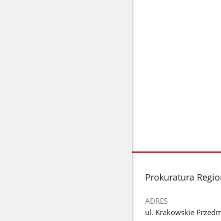
stopka
Prokuratura Regi
ADRES
ul. Krakowskie Przedm