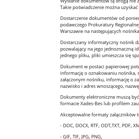
Wysłanie dokumentów tą drogą nie 
Takie poświadczenie można uzyskać
Dostarczenie dokumentów od poniedz
podawczego Prokuratury Regionalnej
Warszawie na następujących nośnik
Dostarczany informatyczny nośnik 
pozwalający na jego jednoznaczną ide
jednego pliku, pliki umieszcza się 
Dokument w postaci papierowej potwi
informację o oznakowaniu nośnika, 
załączonym nośniku, informację o za
nazwisko i adres wnoszącego, nazwę 
Dokumenty elektroniczne muszą by
formacie Xades-Bes lub profilem z
Akceptowalne formaty załączników t
- DOC, DOCX, RTF, ODT,TXT, PDF, X
- GIF, TIF, JPG, PNG,