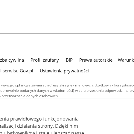
użba cywilna
Profil zaufany
BIP
Prawa autorskie
Warunki
i serwisu Gov.pl
Ustawienia prywatności
 www.gov.pl mogą zawierać adresy skrzynek mailowych. Użytkownik korzystający
dobrowolnie podanych danych w wiadomości) w celu przesłania odpowiedzi na prz
ach przetwarzania danych osobowych.
we publikowane w serwisie (z wyłączeniem treści audiowizualnych), są
 na licencji typu Creative Commons: uznanie autorstwa - na tych samych
 (CC BY-SA 4.0). Materiały audiowizualne, w tym zdjęcia, materiały audio i wideo
ienia prawidłowego funkcjonowania
ane na licencji typu Creative Commons: uznanie autorstwa użycie niekomercyjne 
ależnych 4.0 (CC BY-NC-ND 4.0), o ile nie jest to stwierdzone inaczej.
i działania strony. Dzięki nim
 użytkowników i stale ulepszać nasze