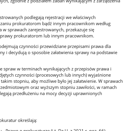
ych, zgodnie z podziałem zadań wynikającym z zarządzenia
strowanych podlegają rejestracji we właściwych
kazaniu prokuratorom bądź innym pracownikom według
a w sprawach zarejestrowanych, przekazuje się
sprawy prokuratorom lub innym pracownikom.
podejmują czynności przewidziane przepisami prawa dla
ny i decydują o sposobie załatwienia sprawy na podstawie
anie spraw w terminach wynikających z przepisów prawa i
djętych czynności (procesowych lub innych) wyjaśnione
 takim stopniu, aby możliwe było jej załatwienie. W sprawach
zedmiotowym oraz wyższym stopniu zawiłości, w ramach
ulegają przedłużeniu na mocy decyzji uprawnionych
kuratur określają:
 - Prawo o prokuraturze (j.t. Dz.U. z 2021 r. poz. 66),