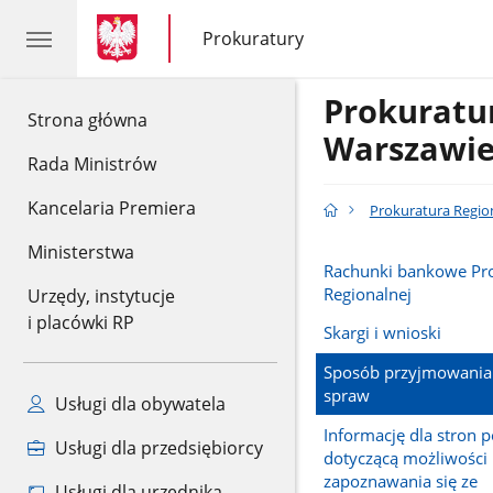
gov.pl
gov.pl
Prokuratury
gov.pl
Prokuratury
Prokuratu
gov.pl
Strona główna
Warszawi
Rada Ministrów
Kancelaria Premiera
Prokuratura Regio
Ministerstwa
Rachunki bankowe Pr
Regionalnej
Urzędy, instytucje
i placówki RP
Skargi i wnioski
Sposób przyjmowania i
spraw
Usługi dla obywatela
Informację dla stron 
Usługi dla przedsiębiorcy
dotyczącą możliwości
zapoznawania się ze
Usługi dla urzędnika