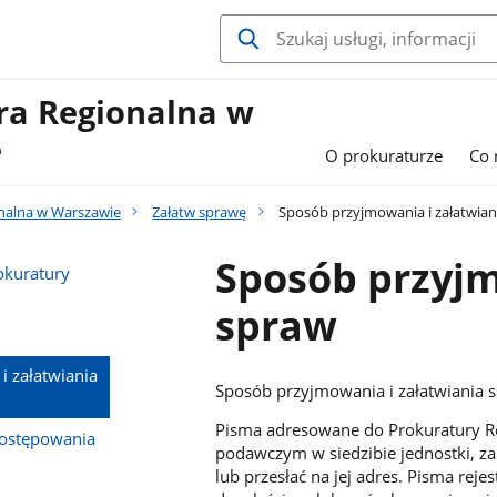
ra Regionalna w
e
O prokuraturze
Co 
nalna w Warszawie
Załatw sprawę
Sposób przyjmowania i załatwian
Sposób przyjm
okuratury
spraw
 załatwiania
Sposób przyjmowania i załatwiania 
Pisma adresowane do Prokuratury Re
postępowania
podawczym w siedzibie jednostki, z
lub przesłać na jej adres. Pisma re