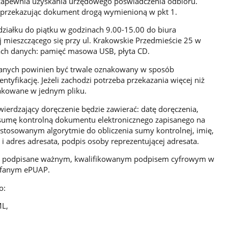
zapewnia uzyskania urzędowego poświadczenia odbioru.
 przekazując dokument drogą wymienioną w pkt 1.
iałku do piątku w godzinach 9.00-15.00 do biura
 mieszczącego się przy ul. Krakowskie Przedmieście 25 w
ach danych: pamięć masowa USB, płyta CD.
danych powinien być trwale oznakowany w sposób
ntyfikację. Jeżeli zachodzi potrzeba przekazania więcej niż
spakowane w jednym pliku.
erdzający doręczenie będzie zawierać: datę doręczenia,
sumę kontrolną dokumentu elektronicznego zapisanego na
stosowanym algorytmie do obliczenia sumy kontrolnej, imię,
i adres adresata, podpis osoby reprezentującej adresata.
ć podpisane ważnym, kwalifikowanym podpisem cyfrowym w
aufanym ePUAP.
o:
ML,