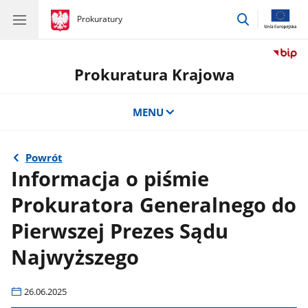
przejdź
gov.pl
Prokuratury
gov.pl
Prokuratury
do
wyszukiwar
Prokuratura Krajowa
MENU
Powrót
Informacja o piśmie
Prokuratora Generalnego do
Pierwszej Prezes Sądu
Najwyższego
26.06.2025