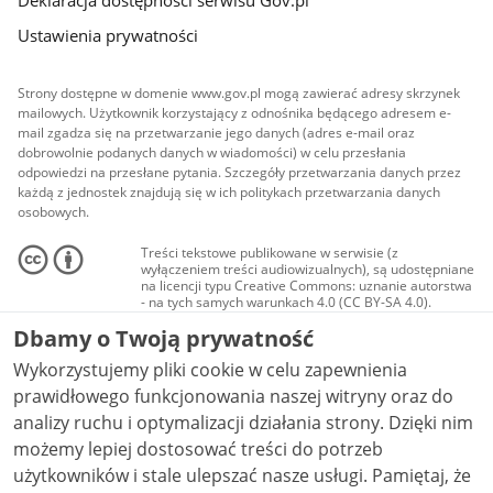
Deklaracja dostępności serwisu Gov.pl
Ustawienia prywatności
Strony dostępne w domenie www.gov.pl mogą zawierać adresy skrzynek
mailowych. Użytkownik korzystający z odnośnika będącego adresem e-
mail zgadza się na przetwarzanie jego danych (adres e-mail oraz
dobrowolnie podanych danych w wiadomości) w celu przesłania
odpowiedzi na przesłane pytania. Szczegóły przetwarzania danych przez
każdą z jednostek znajdują się w ich politykach przetwarzania danych
osobowych.
Treści tekstowe publikowane w serwisie (z
wyłączeniem treści audiowizualnych), są udostępniane
na licencji typu Creative Commons: uznanie autorstwa
- na tych samych warunkach 4.0 (CC BY-SA 4.0).
Materiały audiowizualne, w tym zdjęcia, materiały
Dbamy o Twoją prywatność
audio i wideo, są udostępniane na licencji typu
Creative Commons: uznanie autorstwa użycie
Wykorzystujemy pliki cookie w celu zapewnienia
niekomercyjne - bez utworów zależnych 4.0 (CC BY-
NC-ND 4.0), o ile nie jest to stwierdzone inaczej.
prawidłowego funkcjonowania naszej witryny oraz do
analizy ruchu i optymalizacji działania strony. Dzięki nim
możemy lepiej dostosować treści do potrzeb
użytkowników i stale ulepszać nasze usługi. Pamiętaj, że