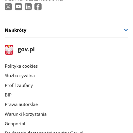
się
w
nowym
oknie
Na skróty
stopka
Strona
gov.pl
gov.pl
główna
gov.pl
Polityka cookies
Służba cywilna
Profil zaufany
BIP
Prawa autorskie
Warunki korzystania
Geoportal