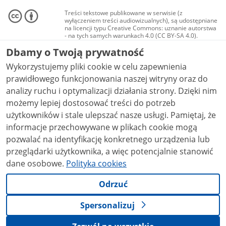
Treści tekstowe publikowane w serwisie (z
wyłączeniem treści audiowizualnych), są udostępniane
na licencji typu Creative Commons: uznanie autorstwa
- na tych samych warunkach 4.0 (CC BY-SA 4.0).
Materiały audiowizualne, w tym zdjęcia, materiały
Dbamy o Twoją prywatność
audio i wideo, są udostępniane na licencji typu
Creative Commons: uznanie autorstwa użycie
Wykorzystujemy pliki cookie w celu zapewnienia
niekomercyjne - bez utworów zależnych 4.0 (CC BY-
NC-ND 4.0), o ile nie jest to stwierdzone inaczej.
prawidłowego funkcjonowania naszej witryny oraz do
analizy ruchu i optymalizacji działania strony. Dzięki nim
możemy lepiej dostosować treści do potrzeb
użytkowników i stale ulepszać nasze usługi. Pamiętaj, że
informacje przechowywane w plikach cookie mogą
pozwalać na identyfikację konkretnego urządzenia lub
przeglądarki użytkownika, a więc potencjalnie stanowić
dane osobowe.
Polityka cookies
Odrzuć
Spersonalizuj