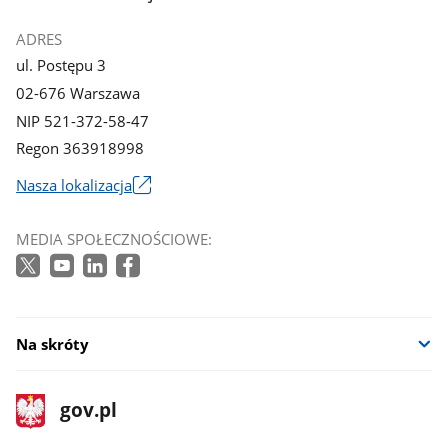
ADRES
ul. Postępu 3
02-676 Warszawa
NIP 521-372-58-47
Regon 363918998
Nasza lokalizacja
Link
otworzy
MEDIA SPOŁECZNOŚCIOWE:
się
w
nowym
oknie
Na skróty
stopka
Strona
gov.pl
gov.pl
główna