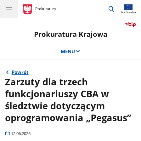
przejdź
gov.pl
Prokuratury
gov.pl
Prokuratury
do
wyszukiwar
Prokuratura Krajowa
MENU
Powrót
Zarzuty dla trzech
funkcjonariuszy CBA w
śledztwie dotyczącym
oprogramowania „Pegasus”
12.06.2026