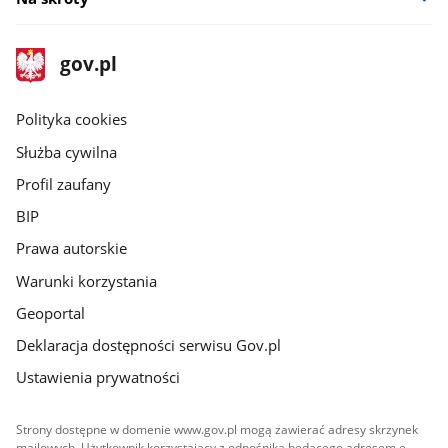
stopka
Strona
gov.pl
gov.pl
główna
gov.pl
Polityka cookies
Służba cywilna
Profil zaufany
BIP
Prawa autorskie
Warunki korzystania
Geoportal
Deklaracja dostępności serwisu Gov.pl
Ustawienia prywatności
Strony dostępne w domenie www.gov.pl mogą zawierać adresy skrzynek
mailowych. Użytkownik korzystający z odnośnika będącego adresem e-