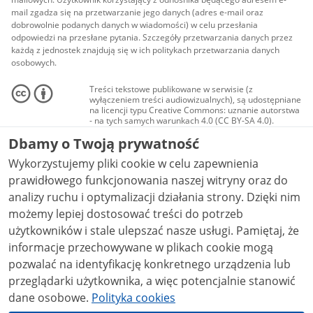
mail zgadza się na przetwarzanie jego danych (adres e-mail oraz
dobrowolnie podanych danych w wiadomości) w celu przesłania
odpowiedzi na przesłane pytania. Szczegóły przetwarzania danych przez
każdą z jednostek znajdują się w ich politykach przetwarzania danych
osobowych.
Treści tekstowe publikowane w serwisie (z
wyłączeniem treści audiowizualnych), są udostępniane
na licencji typu Creative Commons: uznanie autorstwa
- na tych samych warunkach 4.0 (CC BY-SA 4.0).
Materiały audiowizualne, w tym zdjęcia, materiały
Dbamy o Twoją prywatność
audio i wideo, są udostępniane na licencji typu
Creative Commons: uznanie autorstwa użycie
Wykorzystujemy pliki cookie w celu zapewnienia
niekomercyjne - bez utworów zależnych 4.0 (CC BY-
NC-ND 4.0), o ile nie jest to stwierdzone inaczej.
prawidłowego funkcjonowania naszej witryny oraz do
analizy ruchu i optymalizacji działania strony. Dzięki nim
możemy lepiej dostosować treści do potrzeb
użytkowników i stale ulepszać nasze usługi. Pamiętaj, że
informacje przechowywane w plikach cookie mogą
pozwalać na identyfikację konkretnego urządzenia lub
przeglądarki użytkownika, a więc potencjalnie stanowić
dane osobowe.
Polityka cookies