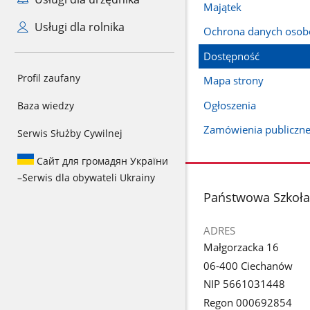
Majątek
Usługi dla rolnika
Ochrona danych oso
Dostępność
Profil zaufany
Mapa strony
Ogłoszenia
Baza wiedzy
Zamówienia publiczn
Serwis Służby Cywilnej
Сайт для громадян України
–
Serwis dla obywateli Ukrainy
stopka
Państwowa Szkoła 
ADRES
Małgorzacka 16
06-400 Ciechanów
NIP 5661031448
Regon 000692854