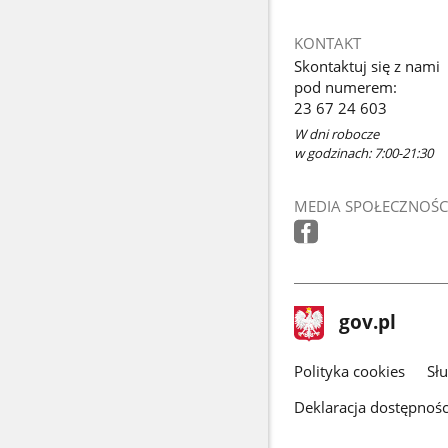
KONTAKT
Skontaktuj się z nami
pod numerem:
23 67 24 603
W dni robocze
w godzinach: 7:00-21:30
MEDIA SPOŁECZNOŚC
stopka
Strona
gov.pl
gov.pl
główna
gov.pl
Polityka cookies
Sł
Deklaracja dostępnośc