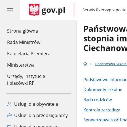
gov.pl
gov.pl
Serwis Rzeczypospolitej
Państwowa
gov.pl
Strona główna
stopnia im
Rada Ministrów
Ciechanow
Kancelaria Premiera
Państwowa Szkoła 
Ministerstwa
Urzędy, instytucje
Podstawowe informac
i placówki RP
Dokumenty szkolne
Rada rodziców
Usługi dla obywatela
Kontrola zarządcza
Usługi dla przedsiębiorcy
Sprawozdawczość fin
Usługi dla urzędnika