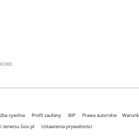
IOWE:
użba cywilna
Profil zaufany
BIP
Prawa autorskie
Warunki
i serwisu Gov.pl
Ustawienia prywatności