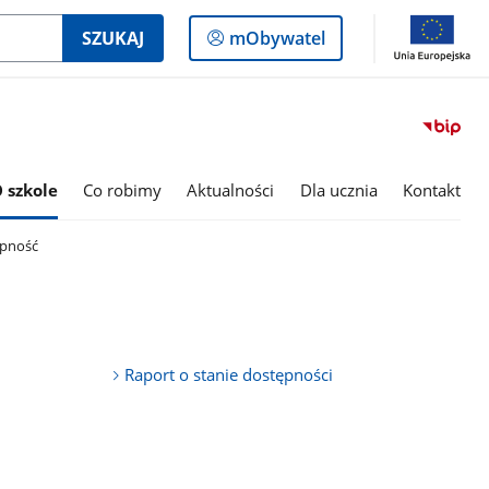
Logowanie
SZUKAJ
mObywatel
do
panelu
 szkole
Co robimy
Aktualności
Dla ucznia
Kontakt
pność
Raport o stanie dostępności