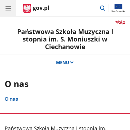
gov.pl
przejdź
do
wyszukiwar
Państwowa Szkoła Muzyczna I
stopnia im. S. Moniuszki w
Ciechanowie
MENU
O nas
O nas
stopka
Państwowa Szkoła Muzyczna I stopnia im.