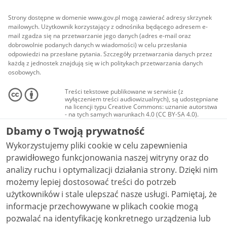
Strony dostępne w domenie www.gov.pl mogą zawierać adresy skrzynek
mailowych. Użytkownik korzystający z odnośnika będącego adresem e-
mail zgadza się na przetwarzanie jego danych (adres e-mail oraz
dobrowolnie podanych danych w wiadomości) w celu przesłania
odpowiedzi na przesłane pytania. Szczegóły przetwarzania danych przez
każdą z jednostek znajdują się w ich politykach przetwarzania danych
osobowych.
Treści tekstowe publikowane w serwisie (z
wyłączeniem treści audiowizualnych), są udostępniane
na licencji typu Creative Commons: uznanie autorstwa
- na tych samych warunkach 4.0 (CC BY-SA 4.0).
Materiały audiowizualne, w tym zdjęcia, materiały
Dbamy o Twoją prywatność
audio i wideo, są udostępniane na licencji typu
Creative Commons: uznanie autorstwa użycie
Wykorzystujemy pliki cookie w celu zapewnienia
niekomercyjne - bez utworów zależnych 4.0 (CC BY-
NC-ND 4.0), o ile nie jest to stwierdzone inaczej.
prawidłowego funkcjonowania naszej witryny oraz do
analizy ruchu i optymalizacji działania strony. Dzięki nim
możemy lepiej dostosować treści do potrzeb
użytkowników i stale ulepszać nasze usługi. Pamiętaj, że
informacje przechowywane w plikach cookie mogą
pozwalać na identyfikację konkretnego urządzenia lub