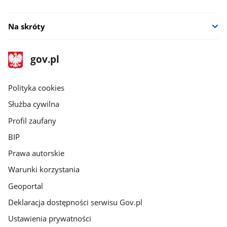
Na skróty
stopka
Strona
gov.pl
gov.pl
główna
gov.pl
Polityka cookies
Służba cywilna
Profil zaufany
BIP
Prawa autorskie
Warunki korzystania
Geoportal
Deklaracja dostępności serwisu Gov.pl
Ustawienia prywatności