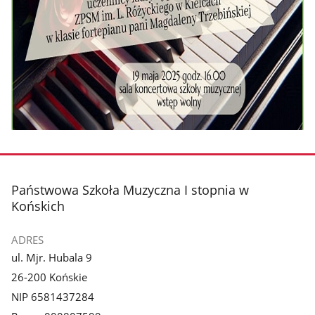
stopka
Państwowa Szkoła Muzyczna I stopnia w
Końskich
ADRES
ul. Mjr. Hubala 9
26-200 Końskie
NIP 6581437284