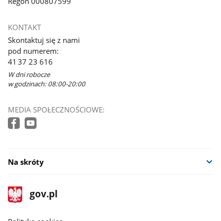
Regon 000807599
KONTAKT
Skontaktuj się z nami
pod numerem:
41 37 23 616
W dni robocze
w godzinach: 08:00-20:00
MEDIA SPOŁECZNOŚCIOWE:
Na skróty
stopka
Strona
gov.pl
gov.pl
główna
gov.pl