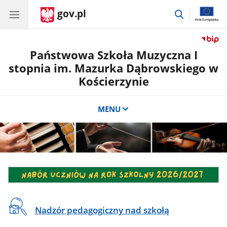
gov.pl
przejdź
do
wyszukiwar
Państwowa Szkoła Muzyczna I
stopnia im. Mazurka Dąbrowskiego w
Kościerzynie
MENU
Banner
NABÓR
Banner
Banner
Linki
Nadzór pedagogiczny nad szkołą
NABÓR-
NABÓR-
na
KSA
KPS
skróty