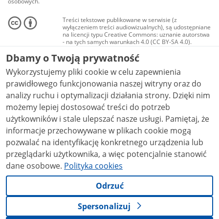
osobowych.
Treści tekstowe publikowane w serwisie (z
wyłączeniem treści audiowizualnych), są udostępniane
na licencji typu Creative Commons: uznanie autorstwa
- na tych samych warunkach 4.0 (CC BY-SA 4.0).
Materiały audiowizualne, w tym zdjęcia, materiały
Dbamy o Twoją prywatność
audio i wideo, są udostępniane na licencji typu
Creative Commons: uznanie autorstwa użycie
Wykorzystujemy pliki cookie w celu zapewnienia
niekomercyjne - bez utworów zależnych 4.0 (CC BY-
NC-ND 4.0), o ile nie jest to stwierdzone inaczej.
prawidłowego funkcjonowania naszej witryny oraz do
analizy ruchu i optymalizacji działania strony. Dzięki nim
możemy lepiej dostosować treści do potrzeb
użytkowników i stale ulepszać nasze usługi. Pamiętaj, że
informacje przechowywane w plikach cookie mogą
pozwalać na identyfikację konkretnego urządzenia lub
przeglądarki użytkownika, a więc potencjalnie stanowić
dane osobowe.
Polityka cookies
Odrzuć
Spersonalizuj