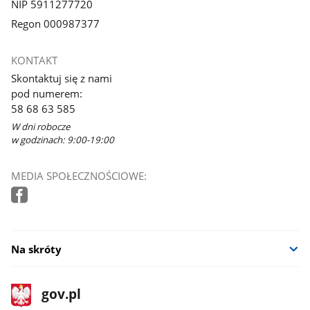
NIP 5911277720
Regon 000987377
KONTAKT
Skontaktuj się z nami
pod numerem:
58 68 63 585
W dni robocze
w godzinach: 9:00-19:00
MEDIA SPOŁECZNOŚCIOWE:
Na skróty
stopka
Strona
gov.pl
gov.pl