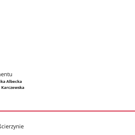
mentu
nika Albecka
a Karczewska
cierzynie