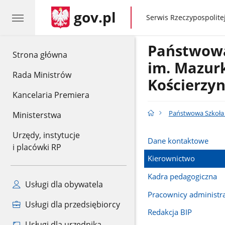
gov.pl
gov.pl
Serwis Rzeczypospolitej
Państwowa
gov.pl
Strona główna
im. Mazur
Rada Ministrów
Kościerzyn
Kancelaria Premiera
Państwowa Szkoła 
Ministerstwa
Urzędy, instytucje
Dane kontaktowe
i placówki RP
Kierownictwo
Kadra pedagogiczna
Usługi dla obywatela
Pracownicy administrac
Usługi dla przedsiębiorcy
Redakcja BIP
Usługi dla urzędnika