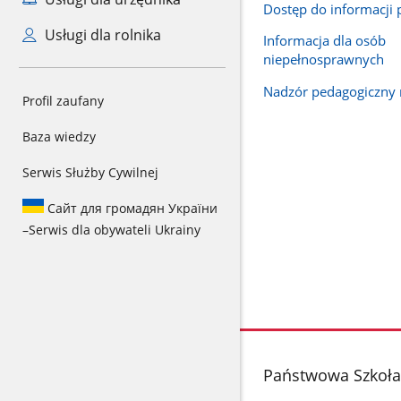
Dostęp do informacji 
Usługi dla rolnika
Informacja dla osób
niepełnosprawnych
Nadzór pedagogiczny 
Profil zaufany
Baza wiedzy
Serwis Służby Cywilnej
Сайт для громадян України
–
Serwis dla obywateli Ukrainy
stopka
Państwowa Szkoła