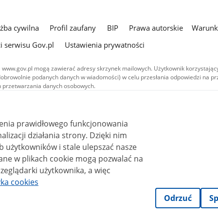
użba cywilna
Profil zaufany
BIP
Prawa autorskie
Warunki
i serwisu Gov.pl
Ustawienia prywatności
 www.gov.pl mogą zawierać adresy skrzynek mailowych. Użytkownik korzystający
dobrowolnie podanych danych w wiadomości) w celu przesłania odpowiedzi na prz
ach przetwarzania danych osobowych.
we publikowane w serwisie (z wyłączeniem treści audiowizualnych), są
 na licencji typu Creative Commons: uznanie autorstwa - na tych samych
 (CC BY-SA 4.0). Materiały audiowizualne, w tym zdjęcia, materiały audio i wideo
ienia prawidłowego funkcjonowania
ane na licencji typu Creative Commons: uznanie autorstwa użycie niekomercyjne 
ależnych 4.0 (CC BY-NC-ND 4.0), o ile nie jest to stwierdzone inaczej.
i działania strony. Dzięki nim
 użytkowników i stale ulepszać nasze
zeglądarki użytkownika, a więc
yka cookies
Odrzuć
Sp