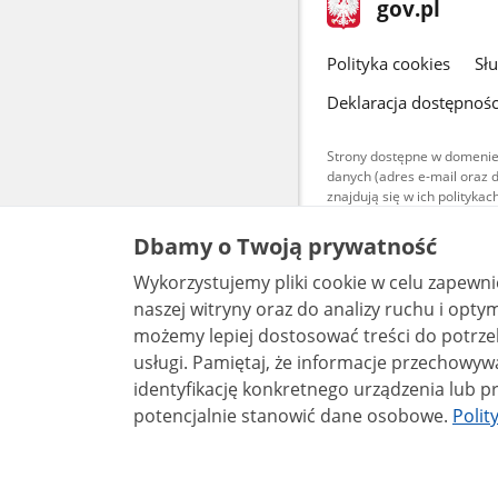
Strona
gov.pl
gov.pl
główna
gov.pl
Polityka cookies
Sł
Deklaracja dostępnośc
Strony dostępne w domenie
danych (adres e-mail oraz 
znajdują się w ich polityk
Treści teksto
Dbamy o Twoją prywatność
udostępniane
warunkach 4.0
Wykorzystujemy pliki cookie w celu zapewn
są udostępni
bez utworów z
naszej witryny oraz do analizy ruchu i optymalizacj
możemy lepiej dostosować treści do potrzeb
usługi. Pamiętaj, że informacje przechowywane w plikach cookie mogą pozwalać na
identyfikację konkretnego urządzenia lub pr
potencjalnie stanowić dane osobowe.
Polit