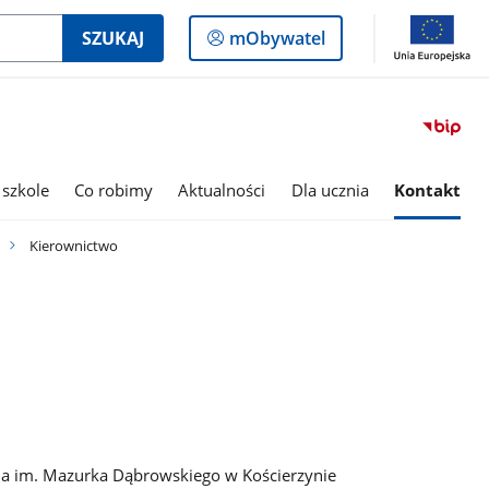
Logowanie
SZUKAJ
mObywatel
do
panelu
 szkole
Co robimy
Aktualności
Dla ucznia
Kontakt
Kierownictwo
ia im. Mazurka Dąbrowskiego w Kościerzynie