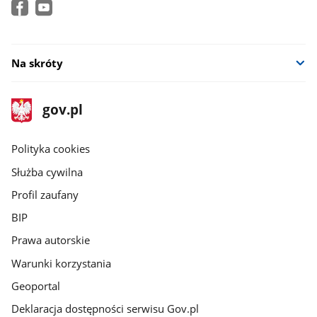
Na skróty
stopka
Strona
gov.pl
gov.pl
główna
gov.pl
Polityka cookies
Służba cywilna
Profil zaufany
BIP
Prawa autorskie
Warunki korzystania
Geoportal
Deklaracja dostępności serwisu Gov.pl