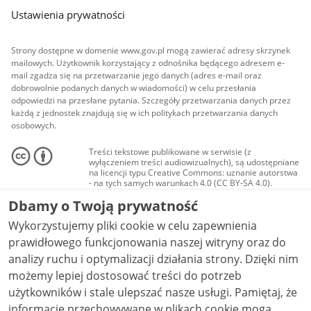
Ustawienia prywatności
Strony dostępne w domenie www.gov.pl mogą zawierać adresy skrzynek
mailowych. Użytkownik korzystający z odnośnika będącego adresem e-
mail zgadza się na przetwarzanie jego danych (adres e-mail oraz
dobrowolnie podanych danych w wiadomości) w celu przesłania
odpowiedzi na przesłane pytania. Szczegóły przetwarzania danych przez
każdą z jednostek znajdują się w ich politykach przetwarzania danych
osobowych.
Treści tekstowe publikowane w serwisie (z
wyłączeniem treści audiowizualnych), są udostępniane
na licencji typu Creative Commons: uznanie autorstwa
- na tych samych warunkach 4.0 (CC BY-SA 4.0).
Materiały audiowizualne, w tym zdjęcia, materiały
Dbamy o Twoją prywatność
audio i wideo, są udostępniane na licencji typu
Creative Commons: uznanie autorstwa użycie
Wykorzystujemy pliki cookie w celu zapewnienia
niekomercyjne - bez utworów zależnych 4.0 (CC BY-
NC-ND 4.0), o ile nie jest to stwierdzone inaczej.
prawidłowego funkcjonowania naszej witryny oraz do
analizy ruchu i optymalizacji działania strony. Dzięki nim
możemy lepiej dostosować treści do potrzeb
użytkowników i stale ulepszać nasze usługi. Pamiętaj, że
informacje przechowywane w plikach cookie mogą