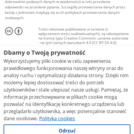
dobrowolnie podanych danych w wiadomości) w celu przesłania
odpowiedzi na przesłane pytania. Szczegóły przetwarzania danych przez
każdą z jednostek znajdują się w ich politykach przetwarzania danych
osobowych.
Treści tekstowe publikowane w serwisie (z
wyłączeniem treści audiowizualnych), są udostępniane
na licencji typu Creative Commons: uznanie autorstwa
- na tych samych warunkach 4.0 (CC BY-SA 4.0).
Materiały audiowizualne, w tym zdjęcia, materiały
Dbamy o Twoją prywatność
audio i wideo, są udostępniane na licencji typu
Creative Commons: uznanie autorstwa użycie
Wykorzystujemy pliki cookie w celu zapewnienia
niekomercyjne - bez utworów zależnych 4.0 (CC BY-
NC-ND 4.0), o ile nie jest to stwierdzone inaczej.
prawidłowego funkcjonowania naszej witryny oraz do
analizy ruchu i optymalizacji działania strony. Dzięki nim
możemy lepiej dostosować treści do potrzeb
użytkowników i stale ulepszać nasze usługi. Pamiętaj, że
informacje przechowywane w plikach cookie mogą
pozwalać na identyfikację konkretnego urządzenia lub
przeglądarki użytkownika, a więc potencjalnie stanowić
dane osobowe.
Polityka cookies
Odrzuć