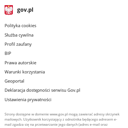
stopka
Strona
gov.pl
gov.pl
główna
gov.pl
Polityka cookies
Służba cywilna
Profil zaufany
BIP
Prawa autorskie
Warunki korzystania
Geoportal
Deklaracja dostępności serwisu Gov.pl
Ustawienia prywatności
Strony dostępne w domenie www.gov.pl mogą zawierać adresy skrzynek
mailowych. Użytkownik korzystający z odnośnika będącego adresem e-
mail zgadza się na przetwarzanie jego danych (adres e-mail oraz