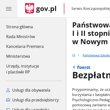
gov.pl
gov.pl
Serwis Rzeczypospolitej
Państwow
gov.pl
Strona główna
I i II stop
Rada Ministrów
w Nowym 
Kancelaria Premiera
Państwowa Szkoła 
Ministerstwa
Urzędy, instytucje
Powrót
Bezpłat
i placówki RP
Przypominamy, że uczn
Usługi dla obywatela
korzystania z bezpłat
Usługi dla przedsiębiorcy
Psychologiczno-Pedago
pomocową zarówno w f
Usługi dla urzędnika