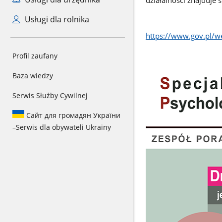
działalności znajduje s
Usługi dla rolnika
https://www.gov.pl/we
Profil zaufany
Baza wiedzy
Serwis Służby Cywilnej
Сайт для громадян України
–
Serwis dla obywateli Ukrainy