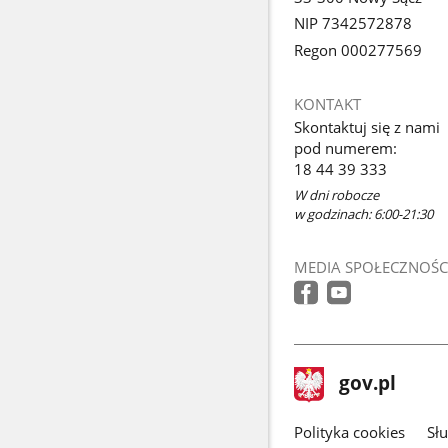
NIP 7342572878
Regon 000277569
KONTAKT
Skontaktuj się z nami
pod numerem:
18 44 39 333
W dni robocze
w godzinach: 6:00-21:30
MEDIA SPOŁECZNOŚC
stopka
Strona
gov.pl
gov.pl
główna
gov.pl
Polityka cookies
Sł