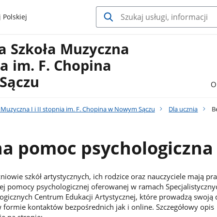
 Polskiej
a Szkoła Muzyczna
nia im. F. Chopina
Sączu
O
Muzyczna I i II stopnia im. F. Chopina w Nowym Sączu
Dla ucznia
Be
na pomoc psychologiczna
iowie szkół artystycznych, ich rodzice oraz nauczyciele mają pr
nej pomocy psychologicznej oferowanej w ramach Specjalistyczny
gicznych Centrum Edukacji Artystycznej, które prowadzą swoją d
ormie kontaktów bezpośrednich jak i online. Szczegółowy opis