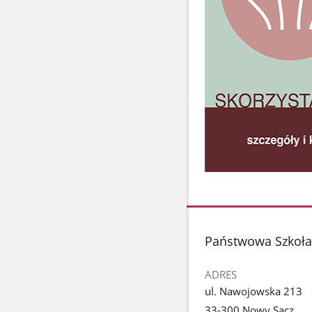
stopka
Państwowa Szkoła 
ADRES
ul. Nawojowska 213
33-300 Nowy Sącz