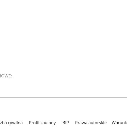
IOWE:
użba cywilna
Profil zaufany
BIP
Prawa autorskie
Warunki