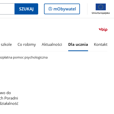
Logowanie
SZUKAJ
mObywatel
do
panelu
 szkole
Co robimy
Aktualności
Dla ucznia
Kontakt
zpłatna pomoc psychologiczna
awo do
ch Poradni
ziałalność