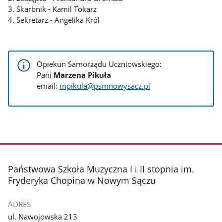
3. Skarbnik - Kamil Tokarz
4. Sekretarz - Angelika Król
Opiekun Samorządu Uczniowskiego:
Pani
Marzena Pikuła
email:
mpikula@psmnowysacz.pl
stopka
Państwowa Szkoła Muzyczna I i II stopnia im.
Fryderyka Chopina w Nowym Sączu
ADRES
ul. Nawojowska 213