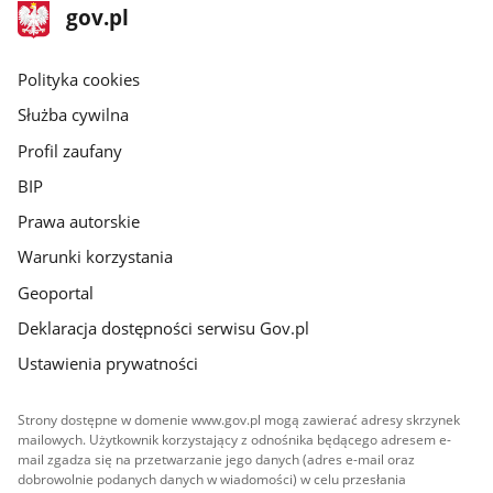
stopka
Strona
gov.pl
gov.pl
główna
gov.pl
Polityka cookies
Służba cywilna
Profil zaufany
BIP
Prawa autorskie
Warunki korzystania
Geoportal
Deklaracja dostępności serwisu Gov.pl
Ustawienia prywatności
Strony dostępne w domenie www.gov.pl mogą zawierać adresy skrzynek
mailowych. Użytkownik korzystający z odnośnika będącego adresem e-
mail zgadza się na przetwarzanie jego danych (adres e-mail oraz
dobrowolnie podanych danych w wiadomości) w celu przesłania