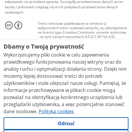
odpowiedzi na przesłane pytania. Szczegóły przetwarzania danych przez
każdą z jednostek znajdują się w ich politykach przetwarzania danych
osobowych.
Treści tekstowe publikowane w serwisie (z
wyłączeniem treści audiowizualnych), są udostępniane
na licencji typu Creative Commons: uznanie autorstwa
- na tych samych warunkach 4.0 (CC BY-SA 4.0).
Materiały audiowizualne, w tym zdjęcia, materiały
Dbamy o Twoją prywatność
audio i wideo, są udostępniane na licencji typu
Creative Commons: uznanie autorstwa użycie
Wykorzystujemy pliki cookie w celu zapewnienia
niekomercyjne - bez utworów zależnych 4.0 (CC BY-
NC-ND 4.0), o ile nie jest to stwierdzone inaczej.
prawidłowego funkcjonowania naszej witryny oraz do
analizy ruchu i optymalizacji działania strony. Dzięki nim
możemy lepiej dostosować treści do potrzeb
użytkowników i stale ulepszać nasze usługi. Pamiętaj, że
informacje przechowywane w plikach cookie mogą
pozwalać na identyfikację konkretnego urządzenia lub
przeglądarki użytkownika, a więc potencjalnie stanowić
dane osobowe.
Polityka cookies
Odrzuć