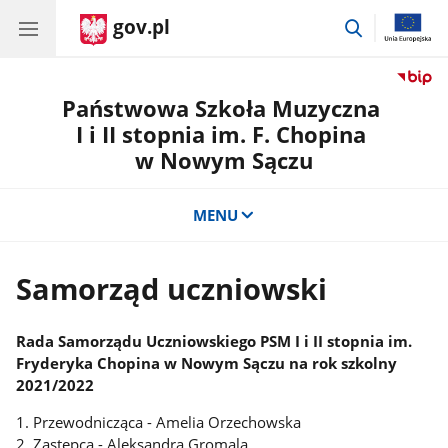
gov.pl
przejdź
do
wyszukiwar
Państwowa Szkoła Muzyczna
I i II stopnia im. F. Chopina
w Nowym Sączu
MENU
Samorząd uczniowski
Rada Samorządu Uczniowskiego PSM I i II stopnia im.
Fryderyka Chopina w Nowym Sączu na
rok szkolny
2021/2022
1. Przewodnicząca - Amelia Orzechowska
2. Zastępca - Aleksandra Gromala