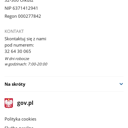
NIP 6371412941
Regon 000277842
KONTAKT
Skontaktuj się z nami
pod numerem:
32 64 30 065
W dni robocze
w godzinach: 7:00-20:00
Na skróty
stopka
Strona
gov.pl
gov.pl
główna
gov.pl
Polityka cookies
Służba cywilna