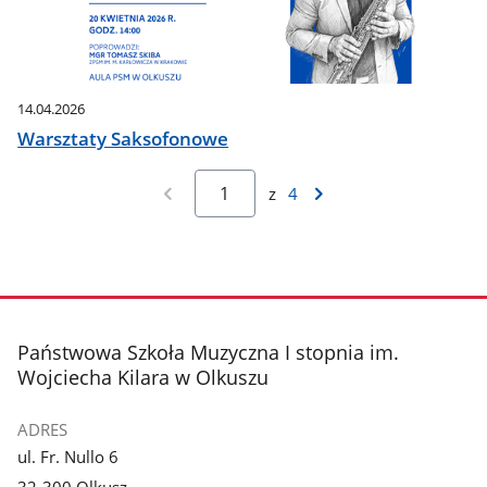
14.04.2026
Warsztaty Saksofonowe
z
4
stopka
Państwowa Szkoła Muzyczna I stopnia im.
Wojciecha Kilara w Olkuszu
ADRES
ul. Fr. Nullo 6
32-300 Olkusz